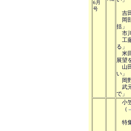
6月
号
吉田
岡部 
括」
市川
工藤
る」
米田
展望
山田
い」
岡野
武元
で」
小笠
（
特集