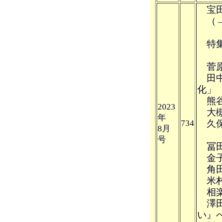
宝田
（
特集
菅原
田中
化」
熊谷
2023
大槻
年
734
久保
8月
号
冨田
金子
角田
米村
相楽
澤田
い』