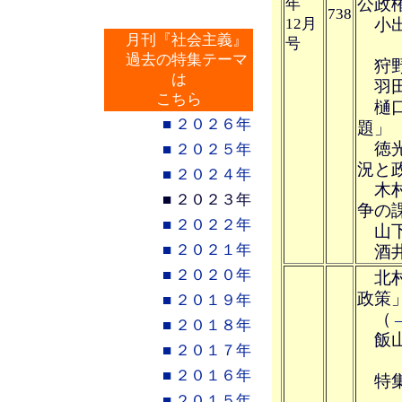
公政
年
738
12月
小出
月刊『社会主義』
号
過去の特集テーマ
狩野
は
羽田
こちら
樋口
■ ２０２６年
題」
徳光
■ ２０２５年
況と
■ ２０２４年
木村
■ ２０２３年
争の
■ ２０２２年
山下
■ ２０２１年
酒井
■ ２０２０年
北村
政策
■ ２０１９年
（
■ ２０１８年
飯山
■ ２０１７年
■ ２０１６年
特集
■ ２０１５年