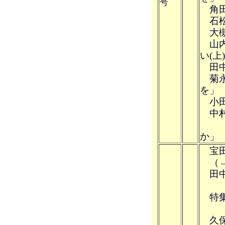
号
角田
石松
大槻
山内
い(上
田中
菊永
を」
小田
中村
言
か」
宝田
（
田中
特集
久保