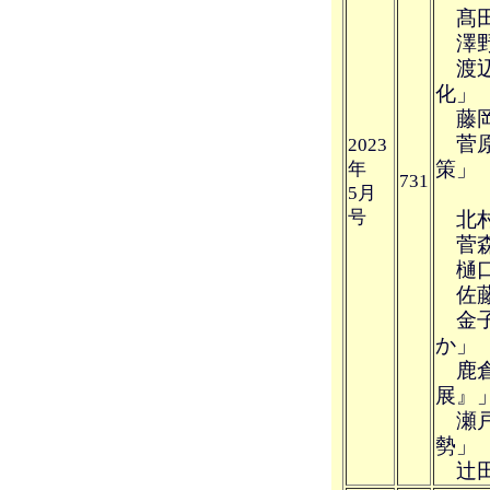
髙田
澤野
渡辺
化」
藤岡
菅原
2023
策」
年
731
5月
号
北村
菅森
樋口
佐藤 
金子
か」
鹿倉
展』
瀬戸
勢」
辻田