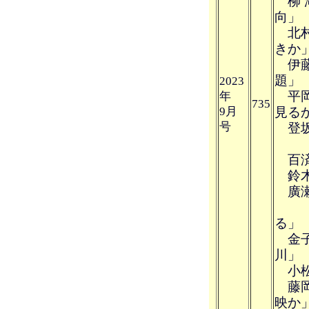
柳 
向」
北村
きか
伊藤
題」
2023
平岡
年
735
9月
見る
号
登坂
百済
鈴木
廣瀬 
「
る」
金子
川」
小松
藤岡
映か