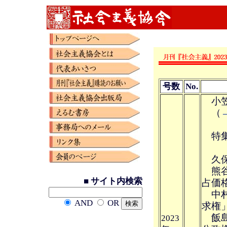
号数
No.
小笠
（
特集
久保
熊谷
■ サイト内検索
占価
中村
AND
OR
求権
飯島
2023