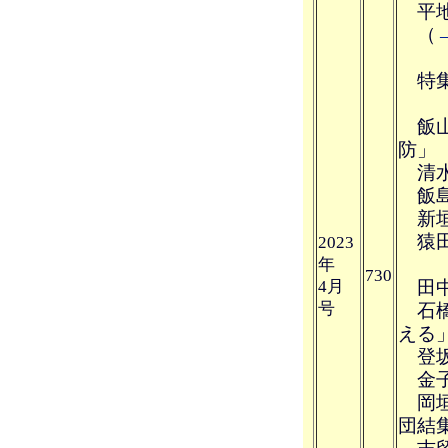
平地
（
特集
飯山
防」
清水
飯島
新垣
猿田
2023
年
730
4月
田中
号
石橋
える
登坂
金子
岡垣
団結