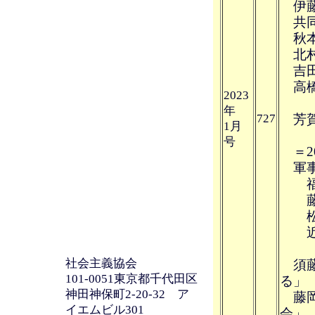
伊藤
共同
秋本
北村
吉田
高橋
2023
年
727
芳賀
1月
号
＝2
軍事
福島
藤本
松川
近藤
社会主義協会
須藤
101-0051東京都千代田区
る」
神田神保町2-20-32 ア
藤岡 
イエムビル301
会」