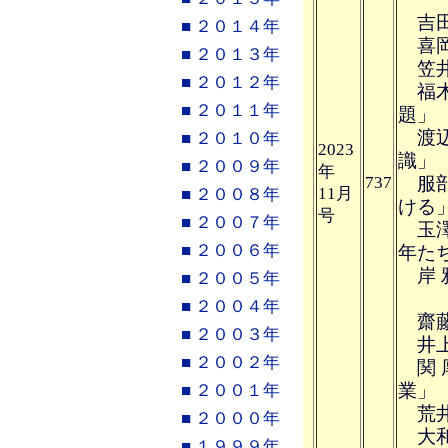
吉田
■ ２０１４年
喜岡
■ ２０１３年
笠井
■ ２０１２年
福木
■ ２０１１年
題」
渡辺
■ ２０１０年
2023
識」
■ ２００９年
年
737
服部
11月
■ ２００８年
ける
号
■ ２００７年
玉澤
■ ２００６年
年た
岸 
■ ２００５年
■ ２００４年
齋藤
■ ２００３年
井上
■ ２００２年
関 
業」
■ ２００１年
荒井
■ ２０００年
大和
■ １９９９年