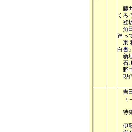
藤井
くろ
登坂
角田
巡っ
東 
白書
新垣
石川
野中
現代
「
吉田
（
特集
伊藤