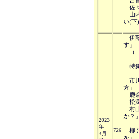
吉留
佐々
山内
い(下
全国
伊藤
す」
（
特集
市川
方」
鹿倉
松澤
村山
か？
2023
年
729
柳 
3月
を」