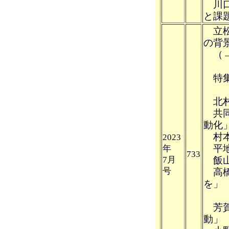
川口
と課
立松
の背
（
特集
北村
共同
動化
村本
2023
平地 
年
733
7月
飯山
号
高橋
を」
芳賀
動」