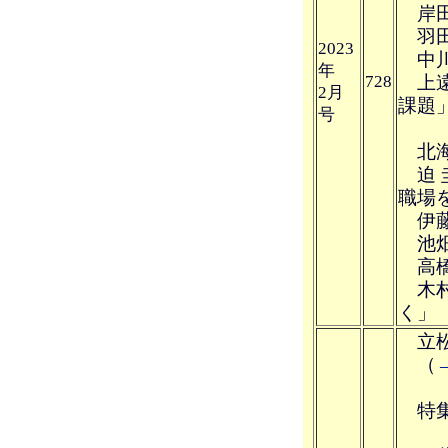
岸田
羽田
2023
中川
年
728
上遠
2月
課題
号
北海
迫 
職場
伊藤
池畑
高橋
木村
く」
立松
（
特集