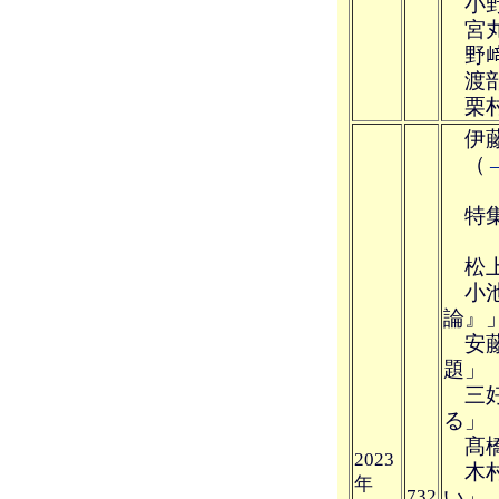
小野
宮丸
野﨑
渡部
栗村
伊藤
（
特集
松上
小池
論』
安藤
題」
三好
る」
髙橋
2023
木村
年
732
い」