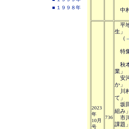
<
■ １９９８年
中村
日
平地
生」
（
特集
秋本
業」
安河
か」
川村
て」
坂田
2023
組み
年
736
市川
10月
課題
号