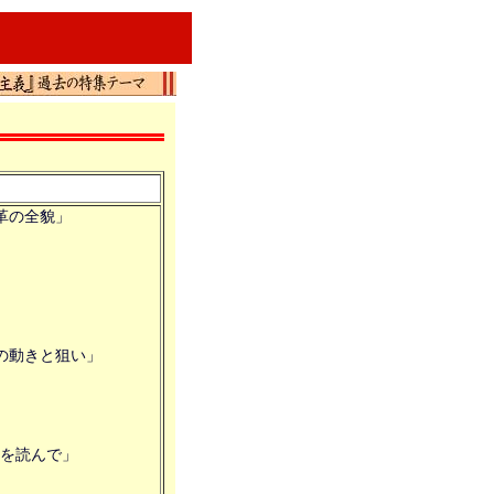
革の全貌」
」
の動きと狙い」
読んで」