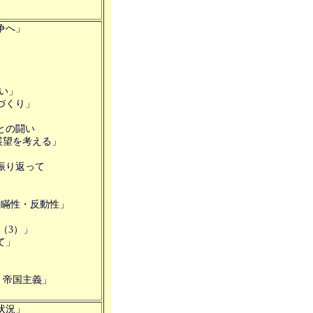
争へ」
闘い」
づくり」
との闘い
を考える」
り返って
欺瞞性・反動性」
（3）」
て」
・帝国主義」
状況」