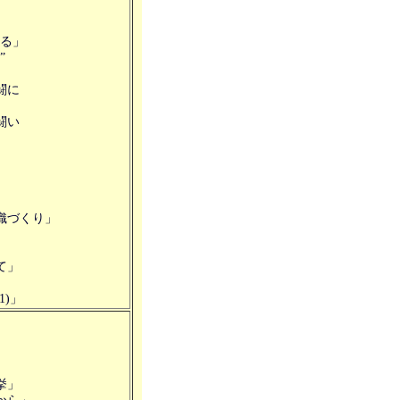
える」
”
闘に
闘い
織づくり」
て」
1)」
」
挙」