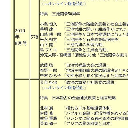
（
→オンライン版を読む
）
特集 三池闘争50周年
小島 恒久 「三池闘争の階級的意義と社会主義
善明 建一 「三池労組の闘いと組織作りに学ぶ
2010
山崎 耕一郎 「三池闘争が日本労働運動に与えた
年
578
松永 裕方 「三池闘争と石炭政策転換闘争」
8月号
山下 開 「三池労組の学習活動」
島 フミエ 「三池闘争と主婦会活動」
沖克太郎 / 宮崎勝 / 蒲池哲夫 他「三池闘争を振
武藤 聡 「自治労福島大会の課題」
布野 一郎 「地域主権戦略大綱の閣議決定とそ
中村 ひろ子 「女性を取り巻く状況はまた足踏み
又市 征治 「政治の激変と社民党の課題」
（
→オンライン版を読む
）
特集 日本独占の金融通貨政策と経営戦略
北村 巌 「揺れるドル基軸通貨体制」
伊藤 修 「バブルと金融・経済危機をめぐる
熊谷 重勝 「ジレンマに陥る独占資本の経営戦
菅原 修一 「アジアの景気回復と日本」