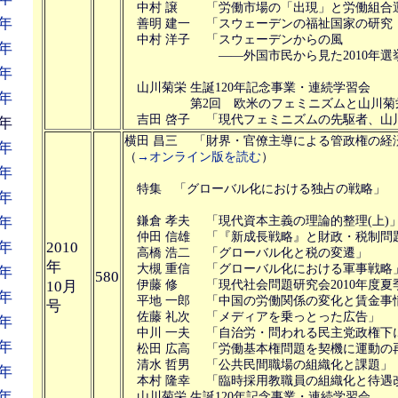
中村 譲 「労働市場の「出現」と労働組合
年
善明 建一 「スウェーデンの福祉国家の研究
中村 洋子 「スウェーデンからの風
年
――外国市民から見た2010年選
年
山川菊栄 生誕120年記念事業・連続学習会
年
第2回 欧米のフェミニズムと山川菊
吉田 啓子 「現代フェミニズムの先駆者、山
年
横田 昌三 「財界・官僚主導による管政権の経
年
（
→オンライン版を読む
）
年
特集 「グローバル化における独占の戦略」
年
年
鎌倉 孝夫 「現代資本主義の理論的整理(上)
仲田 信雄 「『新成長戦略』と財政・税制問
年
2010
高橋 浩二 「グローバル化と税の変遷」
年
大槻 重信 「グローバル化における軍事戦略
年
580
10月
伊藤 修 「現代社会問題研究会2010年度夏
年
平地 一郎 「中国の労働関係の変化と賃金事
号
佐藤 礼次 「メディアを乗っとった広告」
年
中川 一夫 「自治労・問われる民主党政権下
年
松田 広高 「労働基本権問題を契機に運動の
清水 哲男 「公共民間職場の組織化と課題」
年
本村 隆幸 「臨時採用教職員の組織化と待遇
年
山川菊栄 生誕120年記念事業・連続学習会