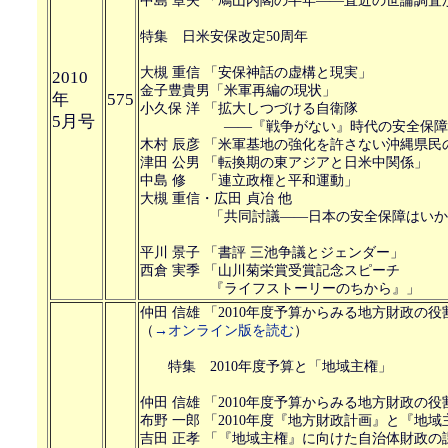
中島 章夫 「鳩山内閣の半年――直近の世論調査
特集 日米安保改定50周年
大槻 重信 「安保神話の虚構と現実」
2010
金子豊貴男「米軍再編の現状」
年
575
小久保 洋 「拡大しつづける自衛隊
5月号
――『戦争がない』時代の安全保障を
木村 辰彦 「米軍基地の強化を許さない沖縄県民
津田 公男 「転換期の東アジアと日米中関係」
中島 修 「連立政権と平和運動」
大槻 重信・広田 貞冶 他
「共同討議――日本の安全保障はいかに
平川 景子 「書評 三池争議とジェンダー」
西倉 実季 「山川菊栄賞受賞記念スピーチ
『ライフストーリーのちから』」
仲田 信雄 「2010年度予算からみる地方財政の役
（
→オンライン版を読む
）
特集 2010年度予算と「地域主権」
仲田 信雄 「2010年度予算からみる地方財政の役
布野 一郎 「2010年度『地方財政計画』と『地
吉田 正孝 「『地域主権』に向けた自治体財政の