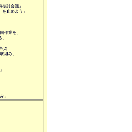
再検討会議」
』を止めよう」
作業を」
る」
(2)
組み」
」
」
み」