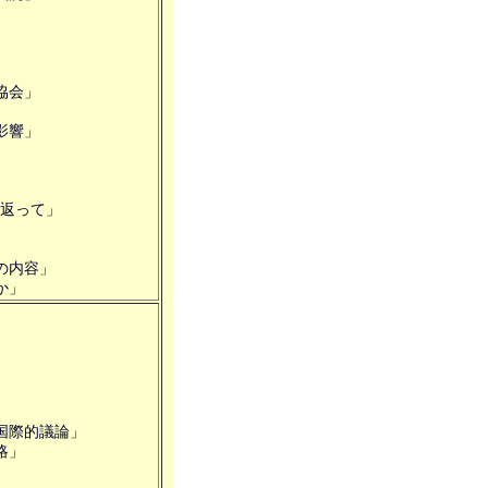
協会」
」
影響」
り返って」
の内容」
か」
国際的議論」
略」