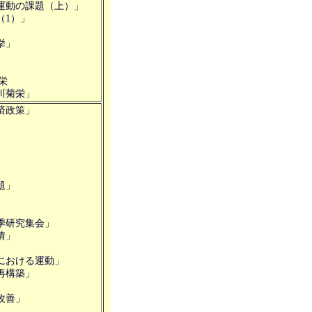
運動の課題（上）」
（1）」
挙」
栄
川菊栄」
済政策」
」
題」
」
季研究集会」
情」
における運動」
再構築」
改善」