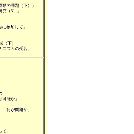
運動の課題（下）」
研究（3）」
参加して」
栄（下）
ミニズムの受容」
」
の」
は可能か」
」
――何が問題か」
）」
って」