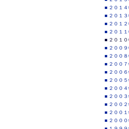
■ ２０１４
■ ２０１３
■ ２０１２
■ ２０１１
■ ２０１０
■ ２００９
■ ２００８
■ ２００７
■ ２００６
■ ２００５
■ ２００４
■ ２００３
■ ２００２
■ ２００１
■ ２０００
■ １９９９