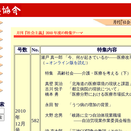
号数
No.
特集内容
瀬戸 真一郎 「今、何が起きているか――医療改
（
→オンライン版を読む
）
特集 高齢社会――介護・医療を考える（下）
真壁 英治 「北海道の医療環境の現状と課題
古川 悦子 「都立病院の現状について」
橋本 勇 「医療分野における医療市場拡大
検索
永田 智 「うつ病の増加の背景」
2010
大野 忠男 「岐路に立つ自治体現業職場
年
582
――自治労現業作業委員会報告を
12月
号