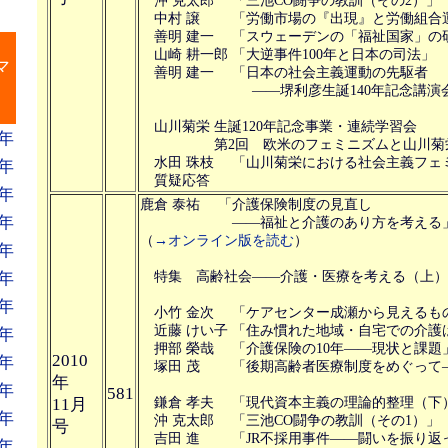
沖 克太郎 「三池CO闘争の教訓（その2）」
中村 譲 「労働市場の『出現』と労働組合
善明 建一 「スウェーデンの「福祉国家」の
』
山崎 耕一郎 「大逆事件100年と日本の司法」
マ
善明 建一 「日本の社会主義運動の先駆者
――堺利彦生誕140年記念講演会に
山川菊栄 生誕120年記念事業・連続学習会
年
第2回 欧米のフェミニズムと山川菊
水田 珠枝 「山川菊栄における社会主義フェ
年
質疑応答
年
鹿倉 泰祐 「介護保険制度の見直し
年
――福祉と介護のあり方を考える
（
→オンライン版を読む
）
年
年
特集 高齢社会――介護・医療を考える（上）
年
小竹 金次 「ケアセンター成瀬から見えるも
近藤 けい子 「住み慣れた地域・自宅での介護
年
押部 榮哉 「介護保険の10年――現状と課題
2010
年
塚田 茂 「後期高齢者医療制度をめぐって
年
年
581
11月
鎌倉 孝夫 「現代資本主義の理論的整理（下
年
沖 克太郎 「三池CO闘争の教訓（その1）」
号
吉田 進 「JR不採用事件――闘いを振り返
年