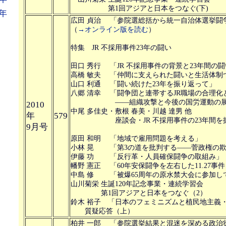
第1回アジアと日本をつなぐ(下)
年
広田 貞治 「参院選総括から統一自治体選挙闘
（
→オンライン版を読む
）
特集 JR 不採用事件23年の闘い
田口 秀行 「JR 不採用事件の背景と23年間の
高橋 敏夫 「仲間に支えられた闘いと生活体制
山口 利通 「闘い続けた23年を振り返って」
八郷 清幸 「闘争団と連帯するJR職場の合理化
――組織攻撃と今後の国労運動の展望
2010
中尾 多佳史・敷根 春美・川越 達男 他
年
579
座談会・JR 不採用事件の23年間を振
9月号
原田 和明 「地域で雇用問題を考える」
小林 晃 「第3の道を批判する――菅政権の
伊藤 功 「反行革・人員確保闘争の取組み」
幡野 憲正 「60年安保闘争を左右した11.27事件
中島 修 「被爆65周年の原水禁大会に参加し
山川菊栄 生誕120年記念事業・連続学習会
第1回アジアと日本をつなぐ（2）
鈴木 裕子 「日本のフェミニズムと植民地主義
質疑応答（上）
柏井 一郎 「参院選挙結果と混迷を深める政治