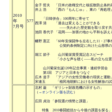
金子 哲夫 「日米の政権交代と核拡散防止条約
井上 浩 「西の『もんじゅ』、東の『再処理
2010
「日韓併合」100周年に寄せて
年
577
西澤 清 「過去は変えることができる
7月号
――失われた歴史観を取り戻す共同
池田 香代子 「花岡――加害の地から平和を訴え
幡野 憲正 「60年安保闘争を左右した11・27事件
公契約条例制定に向けた山形県の取
堀江 節子 山川菊栄賞受賞記念スピーチ
「小さな声を聴く――私の立ち位置
山川菊栄生誕120年記念事業・連続学習会
第1回 アジアと日本をつなぐ
広木 道子 「アジアの女性労働者の現状と運動
宋連玉 「植民地朝鮮における女性解放の試
北村 巌 「ギリシャ財政危機の示すもの」
（
→オンライン版を読む
）
広田 貞治 「参院選の情勢と課題」
特集 2010春闘総括から今後の課題を探る」