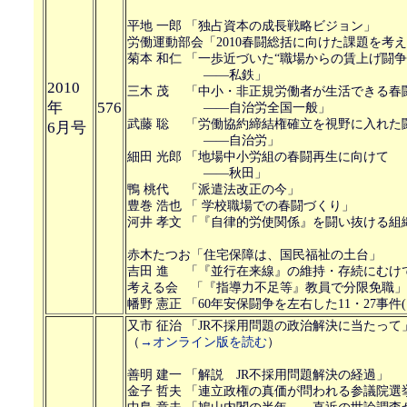
平地 一郎 「独占資本の成長戦略ビジョン」
労働運動部会「2010春闘総括に向けた課題を考
菊本 和仁 「一歩近づいた“職場からの賃上げ闘争
――私鉄」
2010
三木 茂 「中小・非正規労働者が生活できる春
年
576
――自治労全国一般」
武藤 聡 「労働協約締結権確立を視野に入れた
6月号
――自治労」
細田 光郎 「地場中小労組の春闘再生に向けて
――秋田」
鴨 桃代 「派遣法改正の今」
豊巻 浩也 「 学校職場での春闘づくり」
河井 孝文 「『自律的労使関係』を闘い抜ける組
赤木たつお「住宅保障は、国民福祉の土台」
吉田 進 「『並行在来線』の維持・存続にむけ
考える会 「『指導力不足等』教員で分限免職」
幡野 憲正 「60年安保闘争を左右した11・27事件(
又市 征治 「JR不採用問題の政治解決に当たって
（
→オンライン版を読む
）
善明 建一 「解説 JR不採用問題解決の経過」
金子 哲夫 「連立政権の真価が問われる参議院選