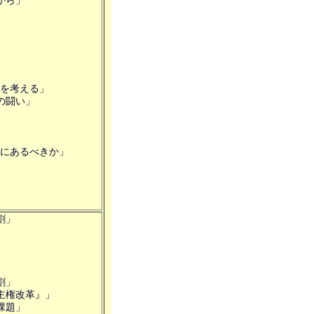
から」
考える」
の闘い」
あるべきか」
割」
割」
域主権改革』」
課題」