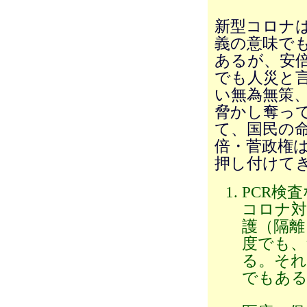
新型コロナ
義の意味で
あるが、安
でも人災と
い無為無策
脅かし奪っ
て、国民の
倍・菅政権
押し付けて
PCR検
コロナ対
護（隔離
度でも、
る。それ
でもある