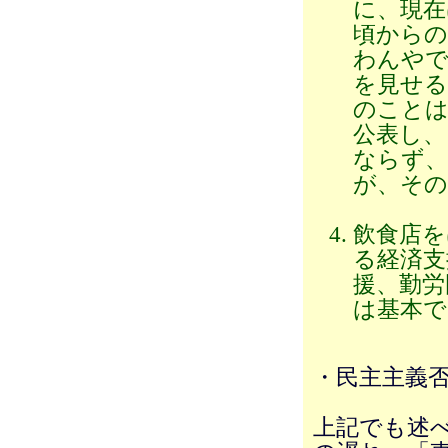
に、現在
頃からの
わんやで
を見せる
のことは
公表し、
ならず、
が、その
飲食店を
る経済支
援、勤労
は基本で
・民主主義
上記でも述べ