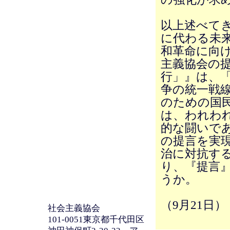
以上述べて
に代わる未
和革命に向
主義協会の提
行」』は、
争の統一戦
のための国
は、われわ
的な闘いで
の提言を実
治に対抗す
り、『提言
うか。
（9月21日）
社会主義協会
101-0051東京都千代田区