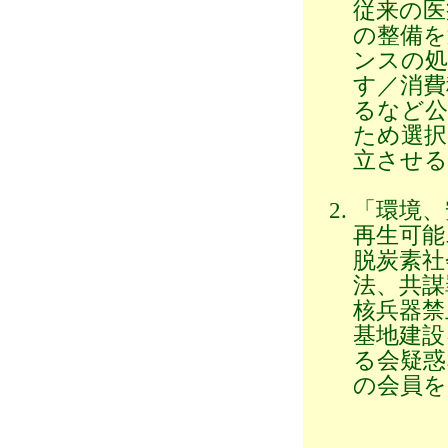
従来の医
の整備を
ンスの処
す／消費
るなど公
ため選択
立させる
「環境、
再生可能
脱炭素社
法、共謀
核兵器禁
基地建設
る会疑惑
の会員を