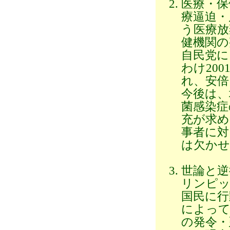
医療・保
療逼迫・
う医療放
健機関の
自民党に
わけ20
れ、安倍
今後は、
菌感染症
充が求め
事者に対
は欠かせ
世論と逆
リンピッ
国民に行
によって
の発令・