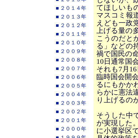
てほしいも
■ ２０１４年
マスコミ報
■ ２０１３年
えども一政
■ ２０１２年
上げる量の
■ ２０１１年
こうのだと
■ ２０１０年
る」などの
■ ２００９年
禍で国民の
■ ２００８年
10日通常国
それも7月1
■ ２００７年
臨時国会開
■ ２００６年
るにもかか
■ ２００５年
らかに憲法
■ ２００４年
り上げるの
■ ２００３年
■ ２００２年
そうした中で
■ ２００１年
が実現した
■ ２０００年
に小選挙区
■ １９９９年