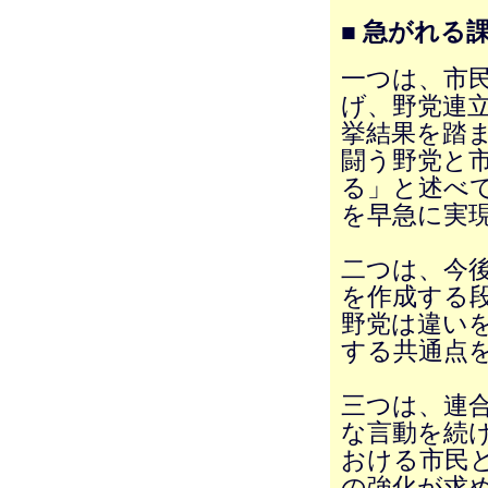
■ 急がれる
一つは、市
げ、野党連
挙結果を踏
闘う野党と
る」と述べ
を早急に実
二つは、今
を作成する
野党は違い
する共通点
三つは、連
な言動を続
おける市民
の強化が求