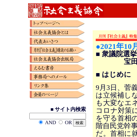
●2021年10
■ 衆議院選
宝田 
■ はじめに
9月3日、菅
は立候補し
も大変なエ
■ サイト内検索
コロナ対策
を守る首相
AND
OR
階自民党幹
だ。首相に