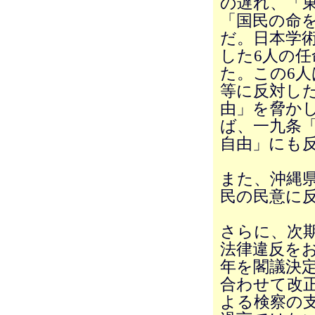
の遅れ、「
「国民の命
だ。日本学
した6人の
た。この6
等に反対し
由」を脅か
ば、一九条
自由」にも
また、沖縄
民の民意に
さらに、次
法律違反を
年を閣議決
合わせて改
よる検察の