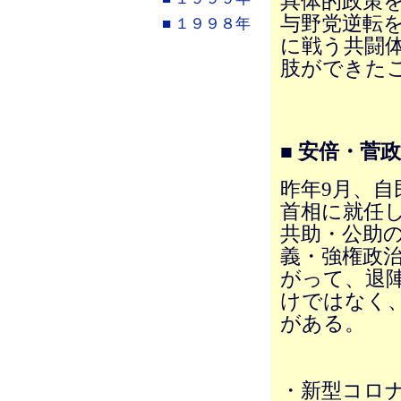
具体的政策
与野党逆転
■ １９９８年
に戦う共闘
肢ができた
■ 安倍・菅
昨年9月、自
首相に就任
共助・公助
義・強権政
がって、退
けではなく
がある。
・新型コロ