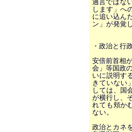
過言ではな
します」への
に追い込ん
ン」が発覚
・政治と行
安倍前首相
会」等国政
いに説明す
きていない
しては、国
が横行し、
れても頬か
ない。
政治とカネ