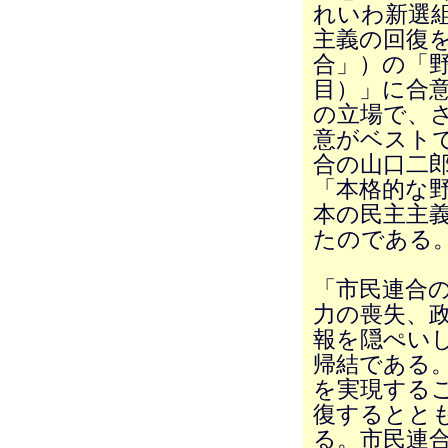
れいわ新選
主義の回復
合」）の「野
目）」に合
の立場で、
意がベスト
合の山口二
「本格的な
本の民主主
たのである
「市民連合
力の喪失、
報を隠ぺい
帰結である
を実現する
復するとと
る。市民連