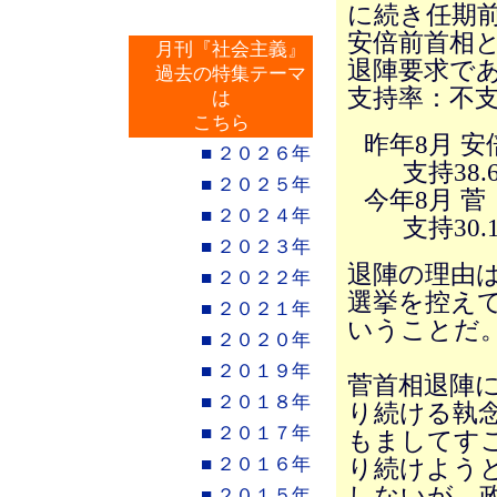
に続き任期
安倍前首相
月刊『社会主義』
退陣要求で
過去の特集テーマ
支持率：不
は
こちら
昨年8月 安
■ ２０２６年
支持38.
■ ２０２５年
今年8月 菅
■ ２０２４年
支持30.
■ ２０２３年
退陣の理由
■ ２０２２年
選挙を控え
■ ２０２１年
いうことだ
■ ２０２０年
■ ２０１９年
菅首相退陣
■ ２０１８年
り続ける執
■ ２０１７年
もましてす
■ ２０１６年
り続けよう
しないが、
■ ２０１５年