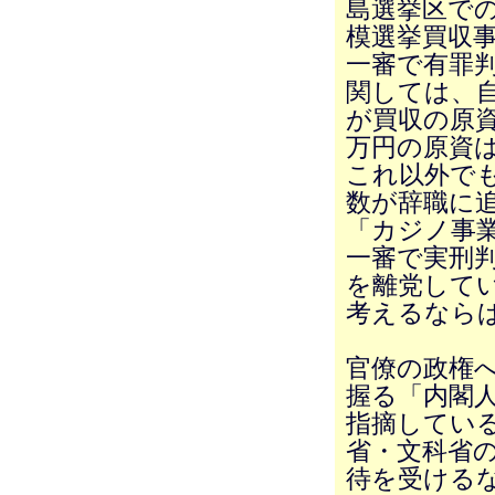
島選挙区で
模選挙買収
一審で有罪
関しては、自
が買収の原資
万円の原資
これ以外で
数が辞職に
「カジノ事業
一審で実刑
を離党して
考えるなら
官僚の政権
握る「内閣
指摘してい
省・文科省
待を受ける