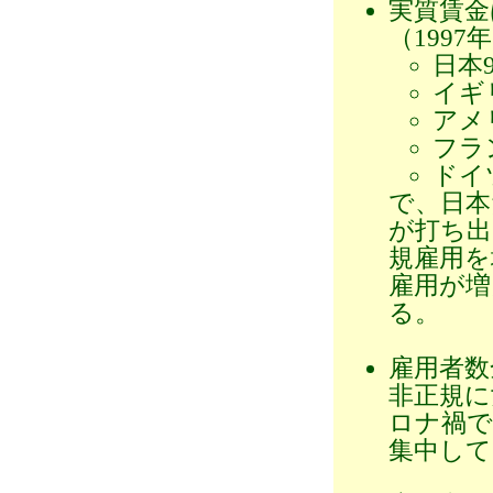
実質賃金
（1997
日本
イギ
アメ
フラ
ドイツ
で、日本
が打ち出
規雇用を
雇用が増
る。
雇用者数
非正規に
ロナ禍で
集中して