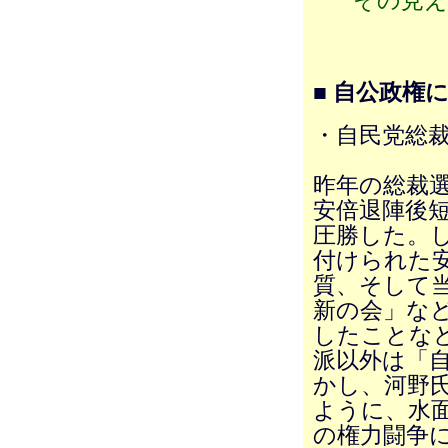
その見え
■ 自公政権
・自民党総
昨年の総裁
安倍退陣後
圧勝した。
付けられた
質、そして
新の会」な
したことな
派以外は「
かし、河野
ように、水
の権力闘争