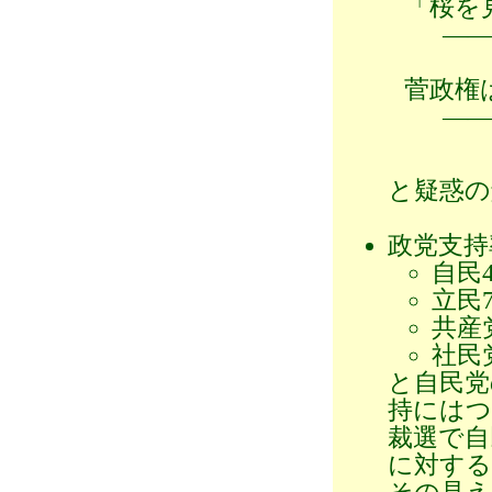
「桜を
――
菅政権
――
と疑惑の
政党支持
自民4
立民7
共産党
社民党
と自民党
持にはつ
裁選で自
に対する