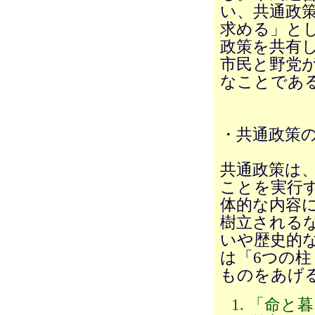
い、共通政
求める」と
政策を共有
市民と野党
なことであ
・共通政策
共通政策は
ことを実行
体的な内容
樹立される
いや歴史的
は「6つの柱
ものをあげ
「命と暮