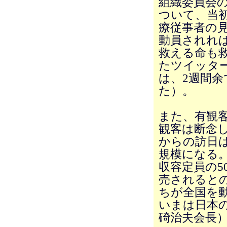
組織委員会
ついて、当初
療従事者の
動員されれ
救える命も
たツイッタ
は、2週間余
た）。
また、有観
観客は断念し
からの訪日
規模になる
収容定員の5
売されると
ちが全国を
いまは日本
碕治夫会長