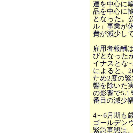
連を中心に
品を中心に
となった。公
ル」事業が
費が減少し
雇用者報酬は
びとなったが
イナスとなっ
によると、2
ため2度の
響を除いた実
の影響で5.
番目の減少
4～6月期も
ゴールデン
緊急事態は