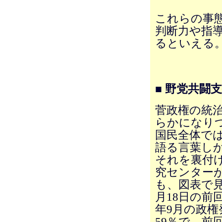
これらの事
判断力や指
るといえる
■ 野党共闘
菅政権の統
らかになり
国民全体で
語る言葉し
それを裏付
究センターが
も、図表で見
月18日の前
年9月の政
59％で、前