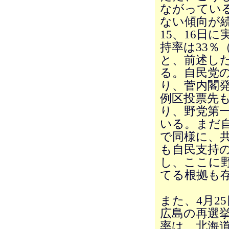
ながってい
ない傾向が
15、16日
持率は33％
と、前述し
る。自民党の
り、菅内閣
例区投票先も
り、野党第一
いる。まだ
で同様に、
も自民支持の
し、ここに
てる根拠も
また、4月2
広島の再選
率は、北海道3