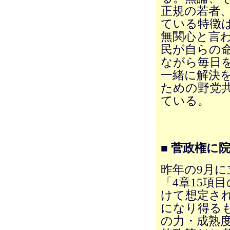
正規の若者
ている特徴
無関心と言
民が自らの
ながら毎日
一緒に解決
ための野党
ている。
■ 菅政権に
昨年の9月
「4章15項
けて想定さ
になり得る
の力・成熟