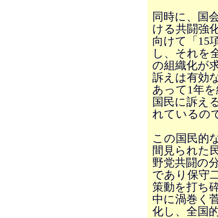
同時に、国
ける共闘強
向けて「15
し、それを
の組織化が求
訴えは有効
あって1年
国民に訴え
れているの
この国民的
間見られた
野党共闘の
であり保守
策動を打ち
中に渦巻く
化し、全国