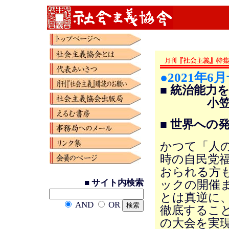
●2021年6
■ 統治能力
小笠原
■ 世界への
かつて「人の
時の自民党
おられる方
■ サイト内検索
ックの開催
とは真逆に
AND
OR
徹底するこ
の大会を実現