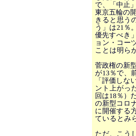
で、「中止
東京五輪の
きると思う
う」は21％
優先すべき」
ョン・コー
ことは明ら
菅政権の新
が13％で、
「評価しない
ント上がっ
回は18％）
の新型コロ
に開催する
ているとみ
ただ、こう