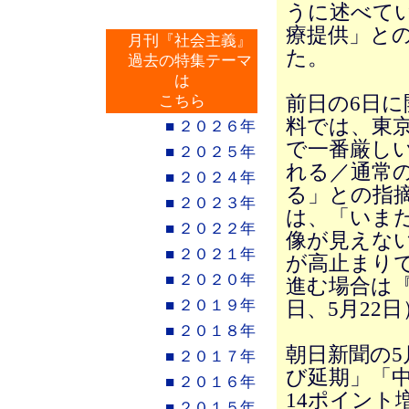
うに述べて
療提供」と
月刊『社会主義』
た。
過去の特集テーマ
は
前日の6日
こちら
料では、東
■ ２０２６年
で一番厳し
■ ２０２５年
れる／通常
■ ２０２４年
る」との指
■ ２０２３年
は、「いま
■ ２０２２年
像が見えな
■ ２０２１年
が高止まり
■ ２０２０年
進む場合は
■ ２０１９年
日、5月22
■ ２０１８年
朝日新聞の5
■ ２０１７年
び延期」「中
■ ２０１６年
14ポイント
■ ２０１５年