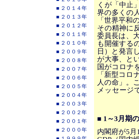
くが「中止
■ ２０１４年
界の多くの
■ ２０１３年
「世界平和
■ ２０１２年
その精神に反
■ ２０１１年
委員長は、
も開催する
■ ２０１０年
日）と発言
■ ２００９年
が大事、と
■ ２００８年
国がコロナ
■ ２００７年
「新型コロ
■ ２００６年
人の命」。
■ ２００５年
メッセージ
■ ２００４年
■ ２００３年
■ ２００２年
■ 1～3月
■ ２００１年
■ ２０００年
内閣府が5月
■ １９９９年