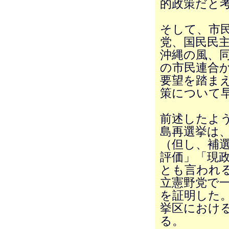
的政策だと
そして、市
党、国民民
沖縄の風、
の市民連合か
要望を踏ま
策について
前述したよ
島再選挙は
（但し、補
評価」「現政
とも言われ
立憲野党で
を証明した
挙区におけ
る。