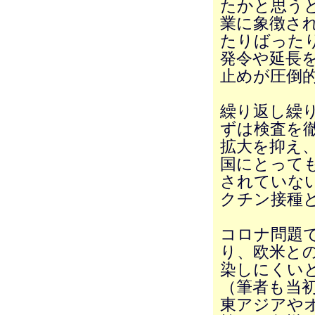
たかと思うと
業に象徴さ
たりばった
発令や延長
止めが圧倒
繰り返し繰
ずは検査を
拡大を抑え
国にとって
されていな
クチン接種
コロナ問題
り、欧米と
染しにくい
（筆者も当
東アジアや