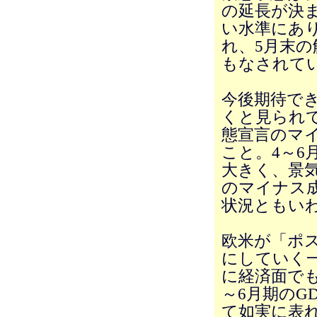
の延長が決
い水準にあ
れ、5月末の
もなされて
今後期待で
くと見られ
態宣言のマ
こと。4～6
大きく、景
のマイナス
状況ともい
欧米が「ポ
にしていく
に経済面で
～6月期のG
て如実に表