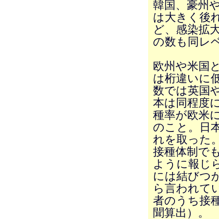
韓国、豪州
は大きく後
ど、感染拡
の数も同レ
欧州や米国
は桁違いに
数では英国
本は同程度
種率が欧米
のこと。日
れを取った
接種体制で
ように報じ
には結びつ
ら言われてい
者のうち接種
聞算出）。