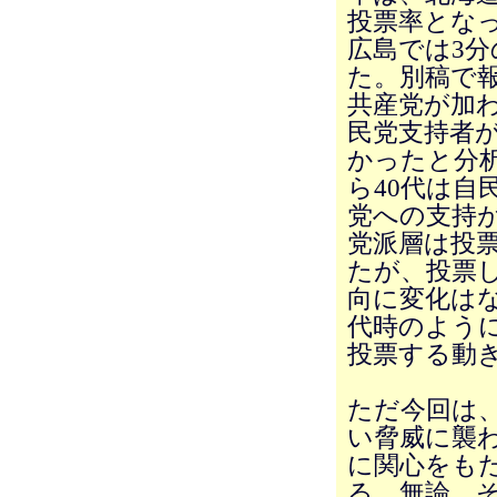
投票率とな
広島では3分
た。別稿で
共産党が加
民党支持者
かったと分
ら40代は自
党への支持
党派層は投
たが、投票
向に変化はな
代時のよう
投票する動
ただ今回は
い脅威に襲
に関心をも
る。無論、