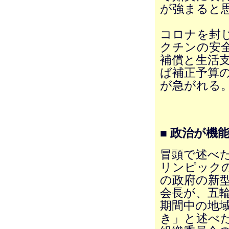
が強まると
コロナを封
クチンの安
補償と生活支
ば補正予算
が急がれる
■ 政治が機
冒頭で述べ
リンピック
の政府の新
会長が、五
期間中の地
き」と述べ