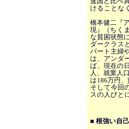
進国と比べ
けることな
橋本健二『
現』（ちくま
な貧困状態
ダークラス
パート主婦
は、アンダ
ば、現在の日
人、就業人口
は186万円、
そして今回
スの人びと
■ 根強い自