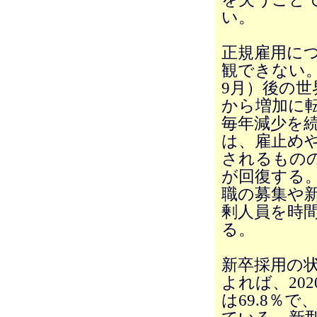
い。
正規雇用に
観できない。
9月）後の世
から増加に転
毎年減少を
は、雇止め
されるもの
が回復する
職の募集や
剰人員を時
る。
新卒採用の
よれば、20
は69.8％