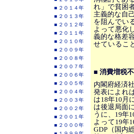
れ」で貧困
■ ２０１４年
主義的な自
■ ２０１３年
を阻んでい
■ ２０１２年
よって悪化
■ ２０１１年
義的な格差
■ ２０１０年
せているこ
■ ２００９年
■ ２００８年
■ ２００７年
■ 消費増税
■ ２００６年
■ ２００５年
内閣府経済
発表によれば
■ ２００４年
は18年10
■ ２００３年
は後退局面
■ ２００２年
うに、19年
■ ２００１年
よって19年
■ ２０００年
GDP（国内
■ １９９９年