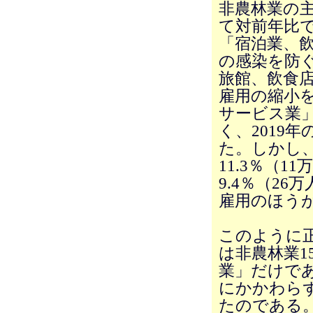
非農林業の主
て対前年比
「宿泊業、
の感染を防
旅館、飲食
雇用の縮小
サービス業」
く、2019
た。しかし
11.3％（
9.4％（2
雇用のほう
このように
は非農林業1
業」だけで
にかかわら
たのである