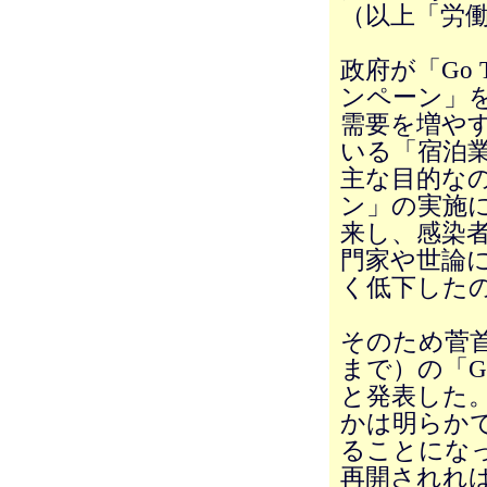
（以上「労
政府が「Go
ンペーン」
需要を増や
いる「宿泊
主な目的なの
ン」の実施に
来し、感染
門家や世論
く低下した
そのため菅首
まで）の「G
と発表した
かは明らかで
ることになっ
再開されれ