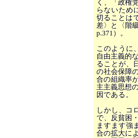
く、「政権
らないため
切ることは
差〉と〈階級
p.371）。
このように
自由主義的
ることが、
の社会保障
合の組織率
主主義思想
因である。
しかし、コ
で、反貧困
ますます強
合の拡大に