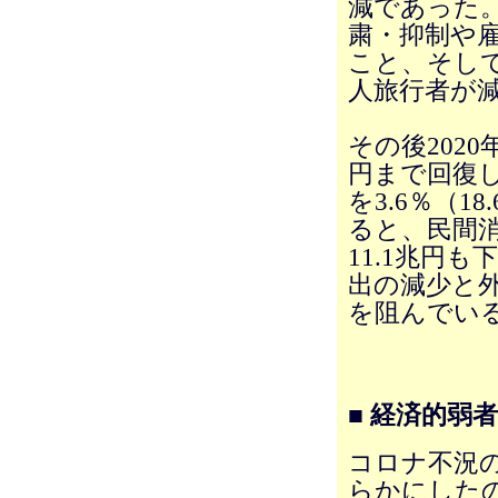
減であった
粛・抑制や
こと、そし
人旅行者が
その後2020
円まで回復し
を3.6％（1
ると、民間消
11.1兆円
出の減少と
を阻んでい
■ 経済的弱
コロナ不況
らかにした