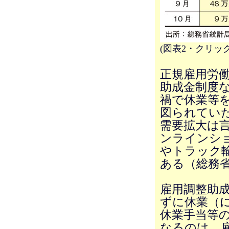
(図表2・クリッ
正規雇用労
助成金制度
禍で休業等
図られてい
需要拡大は
ンラインシ
やトラック
ある（総務
雇用調整助
ずに休業（
休業手当等
なるのは、