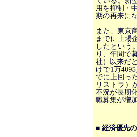
ている。新
用を抑制・
期の再来に
また、東京商
までに上場企
したという。
り、年間で募
社）以来だ
けで1万409
でに上回っ
リストラ）が
不況が長期
職募集が増
■ 経済優先の