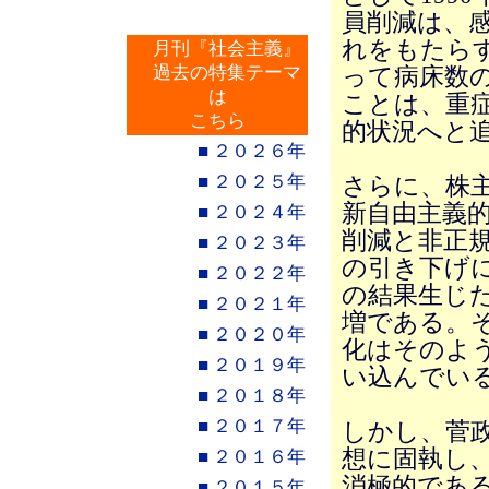
員削減は、感
れをもたら
月刊『社会主義』
過去の特集テーマ
って病床数
は
ことは、重
こちら
的状況へと
■ ２０２６年
■ ２０２５年
さらに、株
新自由主義
■ ２０２４年
削減と非正
■ ２０２３年
の引き下げ
■ ２０２２年
の結果生じ
■ ２０２１年
増である。
■ ２０２０年
化はそのよ
■ ２０１９年
い込んでい
■ ２０１８年
■ ２０１７年
しかし、菅
想に固執し
■ ２０１６年
消極的であ
■ ２０１５年