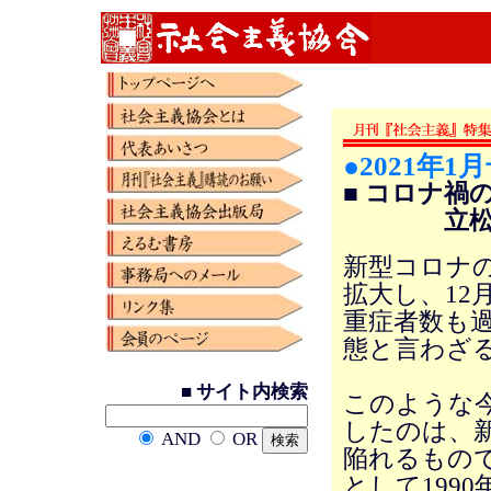
●2021年1
■ コロナ禍
立松 
新型コロナの
拡大し、12
重症者数も
態と言わざ
■ サイト内検索
このような
したのは、
AND
OR
陥れるもの
として199