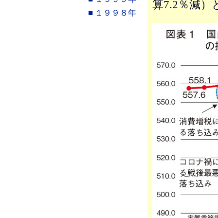
算7.2％減
■ １９９８年