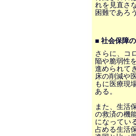
れを見直さ
困難であろ
■ 社会保障
さらに、コ
陥や脆弱性
進められて
床の削減や
もに医療現
ある。
また、生活
の救済の機
になってい
占める生活