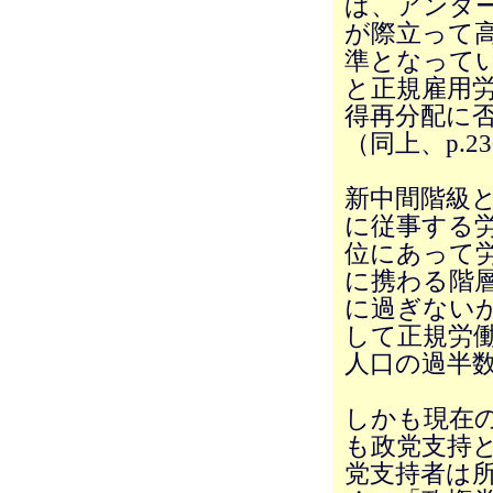
ば、アンダ
が際立って
準となって
と正規雇用
得再分配に
（同上、p.2
新中間階級
に従事する
位にあって
に携わる階層
に過ぎないが
して正規労働
人口の過半数
しかも現在
も政党支持
党支持者は