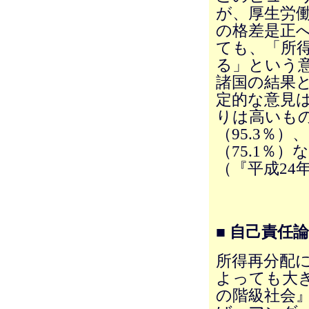
が、厚生労働
の格差是正
ても、「所
る」という
諸国の結果
定的な意見は
りは高いもの
（95.3％）
（75.1％
（『平成24年
■ 自己責任
所得再分配
よっても大
の階級社会』