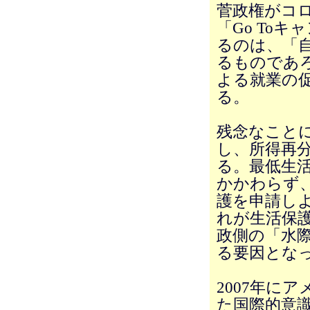
菅政権がコ
「Go To
るのは、「
るものであ
よる就業の
る。
残念なこと
し、所得再
る。最低生
かかわらず
護を申請し
れが生活保
政側の「水
る要因とな
2007年に
た国際的意