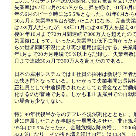
このようなデフレ不況の深刻化で最も被害を受けた
失業率は97年12月の3.5％から上昇を続け、01年6月
年の6月のピーク時には5.5％となった。01年6月から
30カ月も失業率5％台が続いたことになる。完全失業者
は239万人だったが、98年11月には300万人を超え3
後04年10月まで72カ月間連続で300万人を超えた
気回復によって、いったん失業率は低下に向かったも
らの世界同時不況により再び雇用は悪化する。失業率は
年1月まで20カ月連続で5％以上を記録し、失業者数は0
月まで連続30カ月で300万人を超えたのである。
日本の雇用システムでは正社員の採用は新規学卒者
は狭き門となっている。したがって失業期間は長期
正社員として中途採用されたとしても賃金など労働
化するのが普通である。しかも非正規雇用での再就
い場合も少なくない。
特に90年代後半からのデフレ不況深刻化とともに、
速に進展したことが事態を一層悪化させた。非正規
95年は20.9％だったが、金融危機以降急増し、2000年
32.6％になり、その後も増え続け10年には34.3％、1