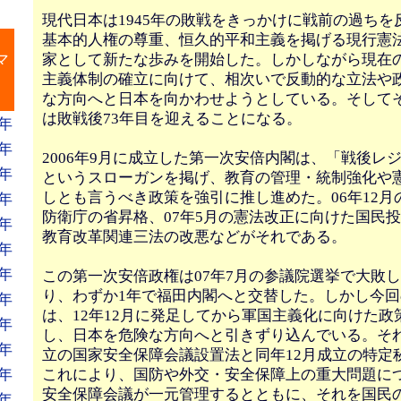
現代日本は1945年の敗戦をきっかけに戦前の過ちを
基本的人権の尊重、恒久的平和主義を掲げる現行憲
』
家として新たな歩みを開始した。しかしながら現在
マ
主義体制の確立に向けて、相次いで反動的な立法や
な方向へと日本を向かわせようとしている。そして
は敗戦後73年目を迎えることになる。
年
年
2006年9月に成立した第一次安倍内閣は、「戦後レ
年
というスローガンを掲げ、教育の管理・統制強化や
しとも言うべき政策を強引に推し進めた。06年12月
年
防衛庁の省昇格、07年5月の憲法改正に向けた国民投
年
教育改革関連三法の改悪などがそれである。
年
年
この第一次安倍政権は07年7月の参議院選挙で大敗
り、わずか1年で福田内閣へと交替した。しかし今
年
は、12年12月に発足してから軍国主義化に向けた政
年
し、日本を危険な方向へと引きずり込んでいる。それは
年
立の国家安全保障会議設置法と同年12月成立の特定
これにより、国防や外交・安全保障上の重大問題に
年
安全保障会議が一元管理するとともに、それを国民
年