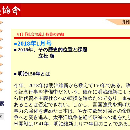
●2018年1月号
■ 2018年、その歴史的位置と課題
立松 潔
■ 明治150年とは
今年、2018年は明治維新から数えて150年である。政
う記念行事を準備中だという。確かに明治維新によ
ら近代資本主義社会への転換を進めたのであり、重
検索
あることは否定できない。しかし、富国強兵を掲げ
事力の強化を進めた日本は、やがて欧米列強との帝
争へと突き進み、太平洋戦争を経て破滅への道をた
米開戦は1941年、明治維新より73年目のことである