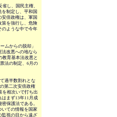
反省し、国民主権、
法を制定し、平和国
の安倍政権は、軍国
政策を強行し、危険
そのような中で今年
ジームからの脱却」
憲法改悪への地なら
の教育基本法改悪と
票法の制定、6月の
して過半数割れとな
回の第二次安倍政権
策を相次いで打ち出
まず13年11月成
秘密保護法である。
ついての情報を国家
の監視の目から遠ざ