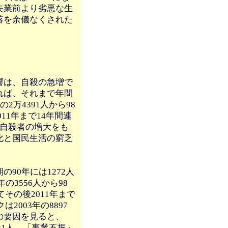
失業前より劣悪な生
落を余儀なくされた
響は、自殺の急増で
れば、それまで年間
万4391人から98
11年まで14年間連
な自殺者の増大をも
化と国民生活の窮乏
90年には1272人
の3556人から98
その後2011年まで
2003年の8897
の要因を見ると、
21人、「事業不振」