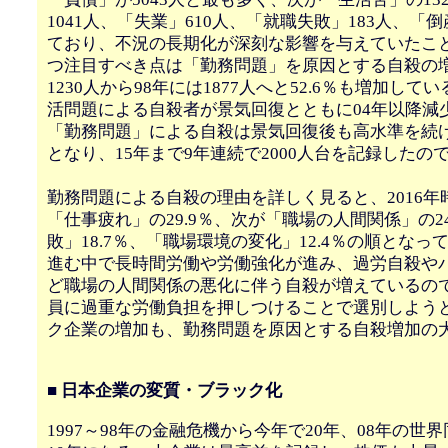
1041人、「失業」610人、「就職失敗」183人、「
ており、不況の長期化が深刻な影響を与えていたこと
つ注目すべき点は「勤務問題」を原因とする自殺の増
1230人から98年には1877人へと52.6％も増加し
活問題による自殺者が景気回復とともに04年以降減
「勤務問題」による自殺は景気回復後も高水準を続け、
となり、15年まで9年連続で2000人台を記録したの
勤務問題による自殺の理由を詳しく見ると、2016年
「仕事疲れ」の29.9％、次が「職場の人間関係」の2
敗」18.7％、「職場環境の変化」12.4％の順とな
進む中で長時間労働や労働強化が進み、過労自殺や
ど職場の人間関係の悪化に伴う自殺が増えているの
員に過重な労働負担を押しつけることで選別しよう
ク企業の増加も、勤務問題を原因とする自殺増加の
■ 日本企業の変質・ブラック化
1997～98年の金融危機から今年で20年、08年の世