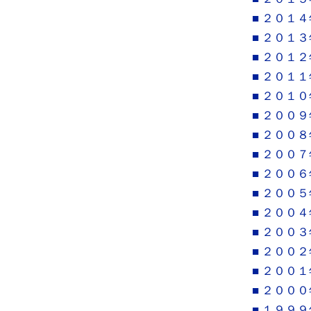
■ ２０１４
■ ２０１３
■ ２０１２
■ ２０１１
■ ２０１０
■ ２００９
■ ２００８
■ ２００７
■ ２００６
■ ２００５
■ ２００４
■ ２００３
■ ２００２
■ ２００１
■ ２０００
■ １９９９