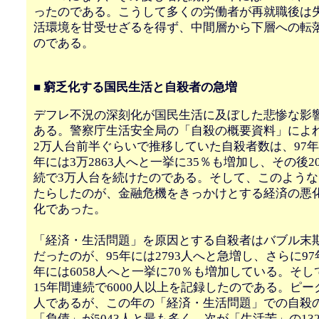
ったのである。こうして多くの労働者が再就職後は
活環境を甘受せざるを得ず、中間層から下層への転
のである。
■ 窮乏化する国民生活と自殺者の急増
デフレ不況の深刻化が国民生活に及ぼした悲惨な影
ある。警察庁生活安全局の「自殺の概要資料」によ
2万人台前半ぐらいで推移していた自殺者数は、97年の2
年には3万2863人へと一挙に35％も増加し、その後20
続で3万人台を続けたのである。そして、このよう
たらしたのが、金融危機をきっかけとする経済の悪
化であった。
「経済・生活問題」を原因とする自殺者はバブル末期の
だったのが、95年には2793人へと急増し、さらに97年
年には6058人へと一挙に70％も増加している。そして
15年間連続で6000人以上を記録したのである。ピークは
人であるが、この年の「経済・生活問題」での自殺
「負債」が5043人と最も多く、次が「生活苦」の13