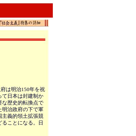
府は明治150年を祝
って日本は封建制か
要な歴史的転換点で
た明治政府の下で軍
国主義的領土拡張競
どることになる。日
。