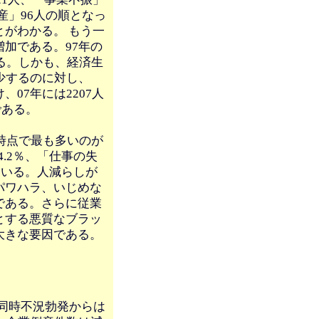
倒産」96人の順となっ
がわかる。 もう一
加である。97年の
ている。しかも、経済生
少するのに対し、
07年には2207人
である。
時点で最も多いのが
4.2％、「仕事の失
っている。人減らしが
パワハラ、いじめな
である。さらに従業
とする悪質なブラッ
大きな要因である。
界同時不況勃発からは