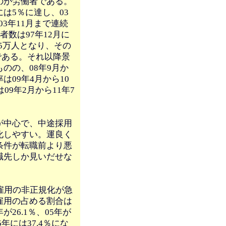
のが労働者である。
には5％に達し、03
03年11月まで連続
数は97年12月に
05万人となり、その
のである。それ以降景
のの、08年9月か
09年4月から10
9年2月から11年7
が中心で、中途採用
化しやすい。運良く
条件が転職前より悪
職先しか見いだせな
雇用の非正規化が急
雇用の占める割合は
が26.1％、05年が
5年には37.4％にな