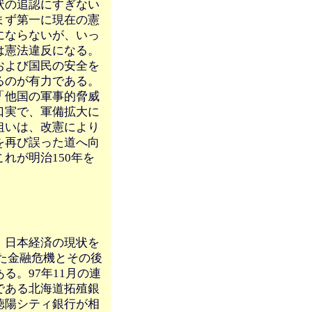
状の追認にすぎない
まず第一に現在の憲
にならないが、いっ
は憲法違反になる。
および国民の安全を
るのが有力である。
「他国の軍事的脅威
口実で、軍備拡大に
狙いは、改憲により
を再び誤った道へ向
れが明治150年を
、日本経済の現状を
った金融危機とその後
。97年11月の連
である北海道拓殖銀
徳陽シティ銀行が相