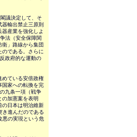
を閣議決定して、そ
武器輸出禁止三原則
兵器産業を強化しよ
戦争法（安全保障関
防衛」路線から集団
たのである。さらに
は反政府的な運動の
進めている安倍政権
事国家への転換を完
法の九条一項（戦争
との加憲案を表明
前の日本は明治維新
突き進んだのである
改悪の実現という危