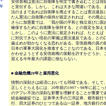
安倍首相は憲法に自衛隊を明文で書き込むことは現
年
と宣伝する。しかし、これは大きな間違いである。
法のままであれば自衛隊を廃止することは憲法違反
たん憲法に自衛隊の保持が規定されれば、その廃止
さらに加憲案では、「我が国の平和と独立並びに国
確保するために自衛隊を保持する」との規定を加え
しかし、このように憲法に規定されれば、たとえば
に対抗できない現在の軍備は憲法違反である」との
歯止めが効かなくなる恐れがある。安倍政権の真の
日本の軍事大国化を推進することなのである。日本
かわせようとする安倍政権の策動を許すかどうか、こ
迎える今年最大の課題に他ならない。
■ 金融危機20年と雇用悪化
情勢の深刻さは経済においても同様である。そして
正しくとらえるには、20年前の1997～98年に起こ
のデフレ不況の深刻な影響を理解することが重要である
続金融破綻では、証券準大手の三洋証券、都市銀行
行、四大証券のひとつである山一証券、地方銀行の