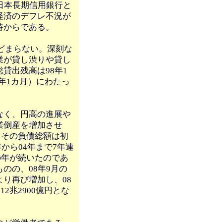
日本長期信用銀行と
経済のデフレ不況が
時からである。
とどまらない。深刻な
業が貸し渋りや貸し
貸出残高は98年1
8年1カ月）にわたっ
なく、円高の進展や
業倒産を増加させ
、その負債総額は初
年から04年まで7年連
の年が続いたのであ
のの、08年9月の
り再び増加し、08
2兆2900億円とな