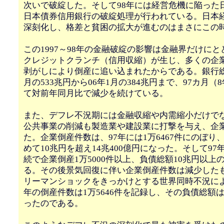
次いで破綻した。そして98年には経営危機に陥った
日本債券信用銀行の破綻処理が行われている。日本
深刻化し、格差と貧困の拡大が進むのはまさにこの
この1997～98年の金融破綻の影響は金融界だけに
クレジットクランチ（信用収縮）が生じ、多くの企
剥がしにより倒産に追い込まれたからである。銀行総
月の533兆円から06年1月の384兆円まで、97カ月（
て対前年同月比で減少を続けている。
また、デフレ不況期には金融収縮や内需縮小だけで
公共事業の削減も製造業や建設業に打撃を与え、企
た。企業倒産件数は、97年には1万6467件にのぼり
めて10兆円を超え14兆400億円になった。そして97
続で企業倒産1万5000件以上、負債総額10兆円以上
る。その後景気回復に伴い企業倒産件数は減少したも
リーマンショックをきっかけとする世界同時不況によ
年の倒産件数は1万5646件を記録し、その負債総額は1
ったのである。