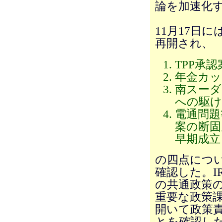
論を加速化
11月17日
再開され、
TPP承
年金カッ
南スーダ
への駆け
電通問題
案の断固
早期成立
の四点につ
確認した。I
の共通政策
重要な政策
開いて政策
とを確認し