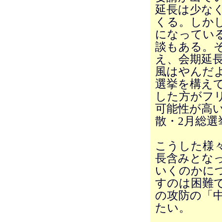
延長は少なく
くる。しかし
になってい
談もある。
え、会期延
風はやんだ
選挙を構え
した方がフ
可能性が高
散・2月総
こうした様
長含みとな
いくのかに
すのは困難
の攻防の「
たい。