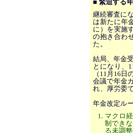
■ 緊迫する
継続審査に
は新たに年金
に）を実施
の抱き合わ
た。
結局、年金
とになり、1
（11月16
会議で年金
れ、厚労委
年金改定ル
マクロ経
制できな
る未調整