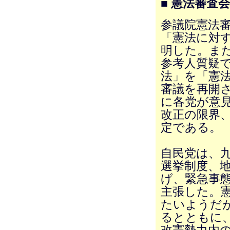
■ 憲法審査
参議院憲法審
「憲法に対
明した。また
参考人質疑
法」を「憲法
審議を再開
に各党が意見
改正の限界
定である。
自民党は、
選挙制度、
げ、緊急事
主張した。
たいようだ
るとともに