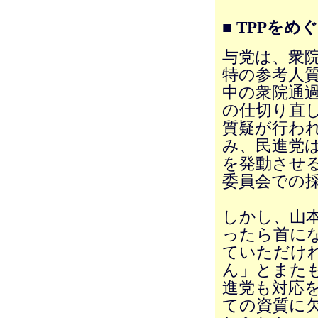
■ TPPをめ
与党は、衆院
特の参考人質
中の衆院通
の仕切り直し
質疑が行われ
み、民進党は
を発動させる
委員会での
しかし、山本
ったら首に
ていただけ
ん」とまた
進党も対応
ての資質に