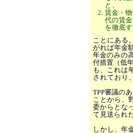
と、
賃金・物
代の賃金
を徹底す
ことにある
がれば年金
年金のみの
付措置（低
も、これは
されており
TPP審議の
ことから、野
委からとな
て見送られた
しかし、年