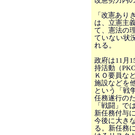
改憲勢力内
「改憲あり
は、立憲主
て、憲法の
ていない状
れる。
政府は11月
持活動（PK
ＫＯ要員な
施設などを
という「戦
任務遂行の
「戦闘」で
新任務付与
今後に大き
る。新任務