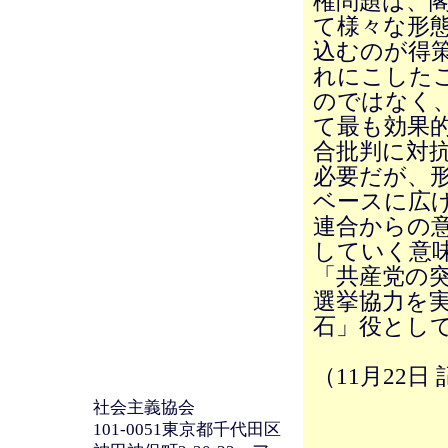
権問題は、
て様々な形
込むのが得
れにこした
のではなく、
て最も効果
合批判に対
必要だが、
ベースに広
連合からの
していく意
「共産党の
選挙協力を
石」役とし
（11月22日 
社会主義協会
101-0051東京都千代田区