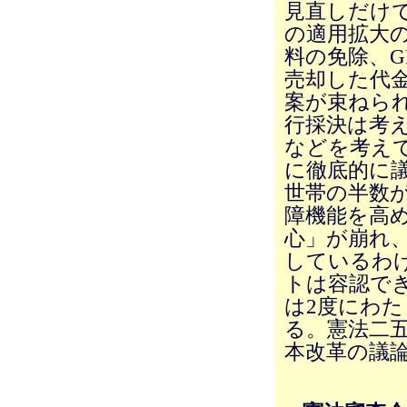
見直しだけ
の適用拡大
料の免除、G
売却した代
案が束ねら
行採決は考
などを考え
に徹底的に
世帯の半数
障機能を高
心」が崩れ
しているわ
トは容認で
は2度にわ
る。憲法二
本改革の議