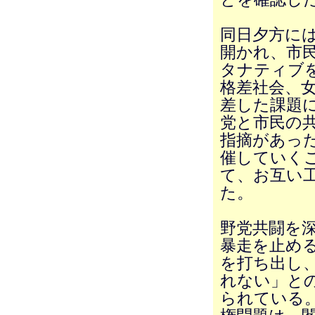
同日夕方に
開かれ、市
タナティブ
格差社会、
差した課題
党と市民の
指摘があっ
催していく
て、お互い
た。
野党共闘を
暴走を止め
を打ち出し
れない」と
られている