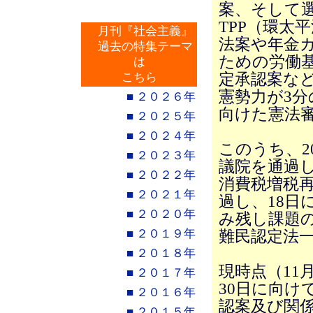
案、そして
TPP（環太
月刊『社会主義』
法案や年金
過去の特集テーマ
ための労働
は
定承認案な
こちら
憲勢力が3分
■ ２０２６年
向けた憲法
■ ２０２５年
■ ２０２４年
このうち、2
■ ２０２３年
議院を通過し
■ ２０２２年
消費税増税再
■ ２０２１年
過し、18日
■ ２０２０年
み残し課題
■ ２０１９年
難民認定法
■ ２０１８年
現時点（11
■ ２０１７年
30日に向け
■ ２０１６年
認案及び関係
■ ２０１５年