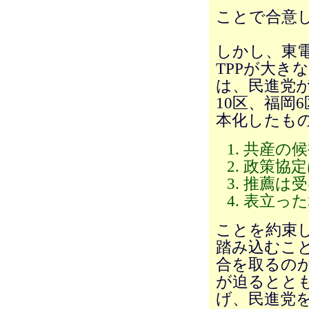
ことで合意
しかし、東
TPPが大き
は、民進党が
10区、福岡
本化したも
共産の候
政策協定
推薦は受
表立った
ことを約束
踏み込むこ
合を取るの
が迫るとと
げ、民進党