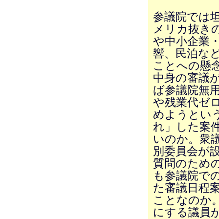
参議院では
メリカ抜きの
や中小企業
響、民泊な
ことへの懸
中身の審議
ば参議院無
や残業代ゼロ
めようとい
れ」した案
いのか。衆
別委員会が
質問のため
も参議院で
た審議日程
ことなのか
にする議員