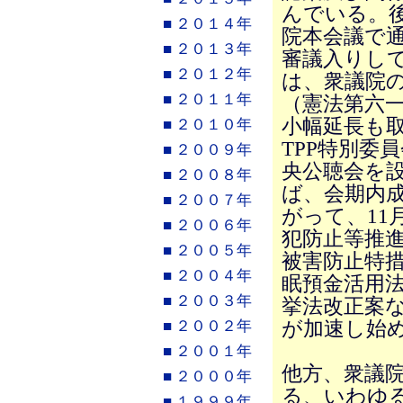
んでいる。後
■ ２０１４年
院本会議で通
■ ２０１３年
審議入りし
■ ２０１２年
は、衆議院の
■ ２０１１年
（憲法第六一
小幅延長も
■ ２０１０年
TPP特別委
■ ２００９年
央公聴会を
■ ２００８年
ば、会期内
■ ２００７年
がって、11
■ ２００６年
犯防止等推
■ ２００５年
被害防止特
■ ２００４年
眠預金活用
■ ２００３年
挙法改正案
が加速し始
■ ２００２年
■ ２００１年
他方、衆議
■ ２０００年
る、いわゆ
■ １９９９年