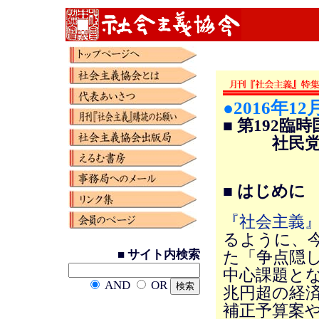
●2016年12
■ 第192
社民党企
■ はじめに
『社会主義』
るように、
■ サイト内検索
た「争点隠
中心課題とな
AND
OR
兆円超の経済
補正予算案