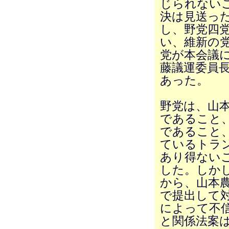
じられない
決は見送っ
し、野党四
い、維新の
党が本会議
藤議運委員
あった。
野党は、山
であること、
であること、
ているトラ
あり得ないこ
した。しか
から、山本
で提出して
によって不信
と関係法案