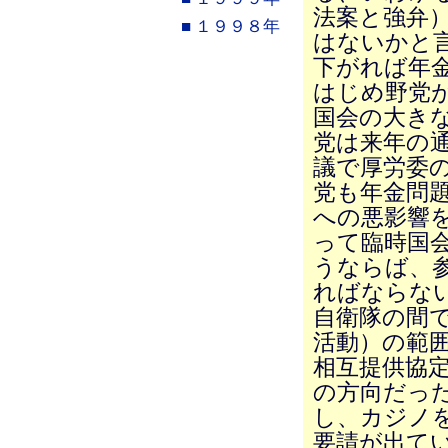
法案と強弁）
■ １９９８年
はないかと
下がれば年
はじめ野党が
国会の大き
党は来年の
議で厚労委
党も年金問
への悪影響
って臨時国
うならば、
ればならな
自衛隊の間
活動）の範
相互提供協定
の方向だっ
し、カジノを
要請が出て