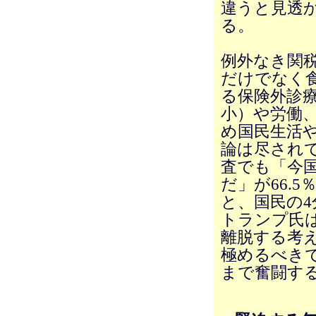
違うと見透
る。
例外なき関税
だけでなく
る保険外診
小）や労働、
め国民生活
論は尽され
査でも「今
だ」が66.
と、国民の4
トランプ氏
離脱する考
極めるべき
まで奮闘す