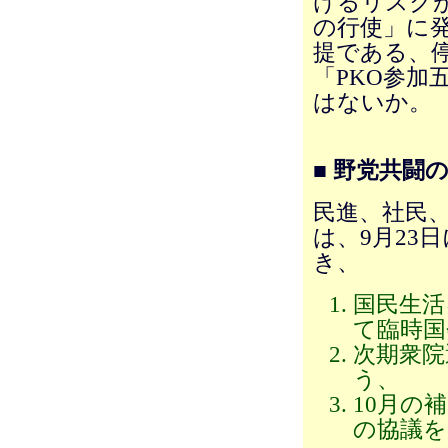
けるリスク
の行使」に発
提である、
「PKO参加
はないか。
■ 野党共闘
民進、社民
は、9月23
き、
国民生活
て臨時国
次期衆院
う、
10月の
の協議を