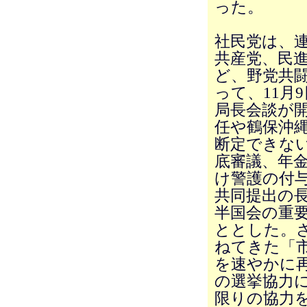
った。
社民党は、
共産党、民
ど、野党共
って、11月
局長会談が
任や鶴保沖
断定できない
底審議、年金
け警護の付
共同提出の
半国会の重
ととした。
ねてきた「
を速やかに
の選挙協力
限りの協力