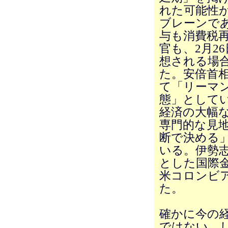
れた可能性
ブレーンで
与も消費税
官も、2月2
想される場
た。安倍首
て「リーマ
態」として
経済の大幅
専門的な見
断で決める
いる。伊勢
とした国際
米コロンビ
た。
確かに今の
ではない。