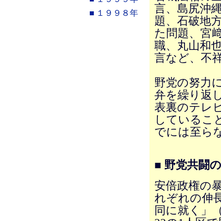
言、島尻沖
■ １９９８年
題、石破地
た問題、宮
職、丸山和
言など、不
野党の努力
弁を繰り返
表裏のテレ
しているこ
でには至ら
■ 野党共闘
安倍政権の
れぞれの伸
同に就く」