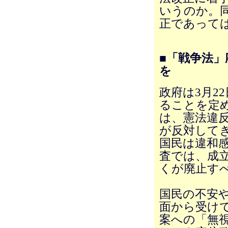
いうのか。
正であって
■「戦争法」
を
政府は3月2
ることを定
は、憲法違
が反対して
国民は違和
査では、成立
くが廃止す
国民の不安
面から受け
案への「無