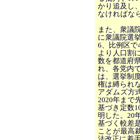
かり追及し、
なければな
また、衆議院
に衆議院選
6、比例区で
より人口割
数を都道府
れ、各党内
は、選挙制
権は縛られ
アダムズ方
2020年ま
基づき定数1
明した。20
基づく較差
ことが最高
法改正に着