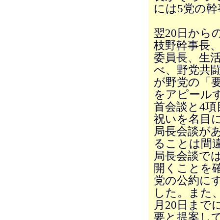
には5党の
翌20日から
枝野幹事長
委員長、生
べ、野党共
が野党の「
をアピール
首会談と4
祝いを名目に
局長会談が
ることは間違
局長会談では
開くことを
党の公約に
した。また、
月20日まで
要と提案して