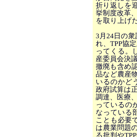
折り返しを迎
挙制度改革
を取り上げ
3月24日の
れ、TPP協
ってくる。し
産委員会決議
撤廃も含め
品など農産
いるのかど
政府試算は正
調達、医療
っているの
なっている
ことも必要
は農業問題
る批判やTP