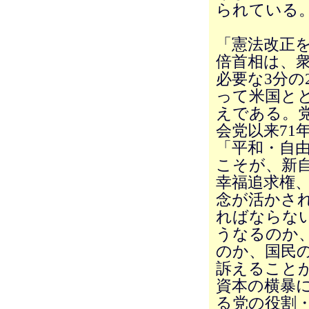
られている
「憲法改正
倍首相は、
必要な3分の
って米国と
えである。党
会党以来7
「平和・自
こそが、新
幸福追求権
念が活かさ
ればならな
うなるのか
のか、国民
訴えること
資本の横暴
る党の役割