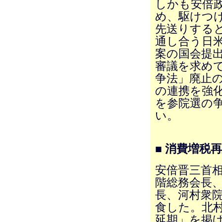
しかも安倍
め、駆けつ
先送りする
通し合う日米
案の国会提
審議を求め
争法」廃止の
の連携を強
を参院選の
い。
■ 消費増税
安倍晋三首相
階総務会長
長、河村衆
食した。北
延期」を掲