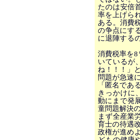
たのは安倍
率を上げら
ある。消費
の争点にす
に退陣する
消費税率を
いているが
ね！！！」
問題が急速
「匿名であ
きっかけに
動にまで発
童問題解決
まず全産業労
育士の待遇
政権が進め
どもの健康