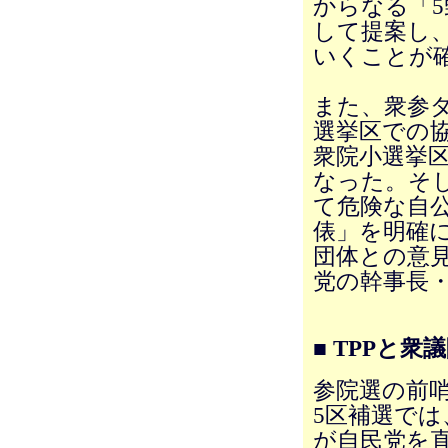
からなる「
して提案し
いくことが
また、衆参
選挙区での
衆院小選挙
なった。そし
て危険な自
俵」を明確に
団体との意見
党の幹事長
■ TPPと
参院選の前哨
5区補選では
が自民党を直