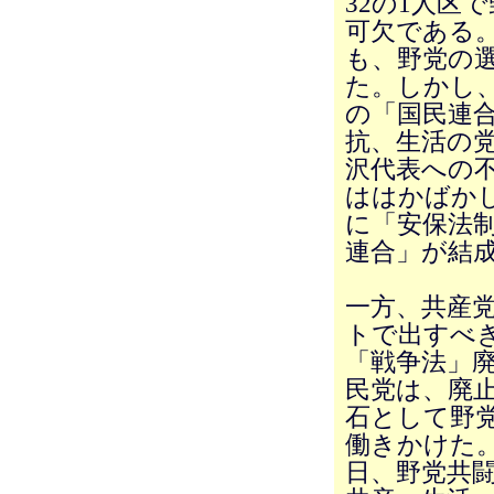
32の1人区
可欠である
も、野党の
た。しかし
の「国民連
抗、生活の
沢代表への
ははかばかし
に「安保法
連合」が結
一方、共産
トで出すべ
「戦争法」
民党は、廃
石として野
働きかけた。
日、野党共