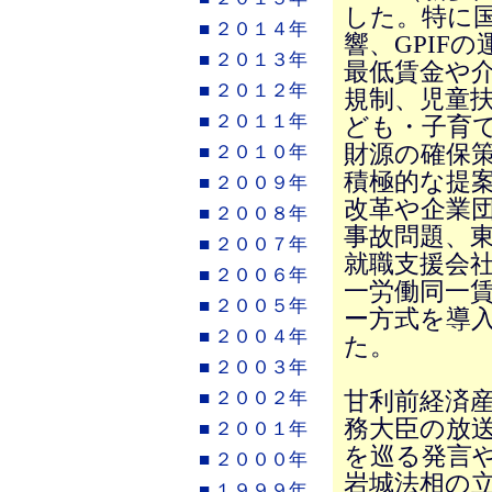
した。特に
■ ２０１４年
響、GPIF
■ ２０１３年
最低賃金や
■ ２０１２年
規制、児童
■ ２０１１年
ども・子育て
財源の確保
■ ２０１０年
積極的な提
■ ２００９年
改革や企業
■ ２００８年
事故問題、
■ ２００７年
就職支援会
■ ２００６年
一労働同一
■ ２００５年
ー方式を導
■ ２００４年
た。
■ ２００３年
甘利前経済
■ ２００２年
務大臣の放
■ ２００１年
を巡る発言や
■ ２０００年
岩城法相の
■ １９９９年