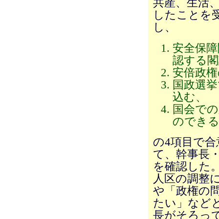
共産、生活
したことを受
し、
安全保障
認する閣
安倍政権
国政選挙
込む、
国会での
のできる
の4項目で
て、幹事長
を確認した
人区の調整
や「政権の
たい」など
長がそろっ