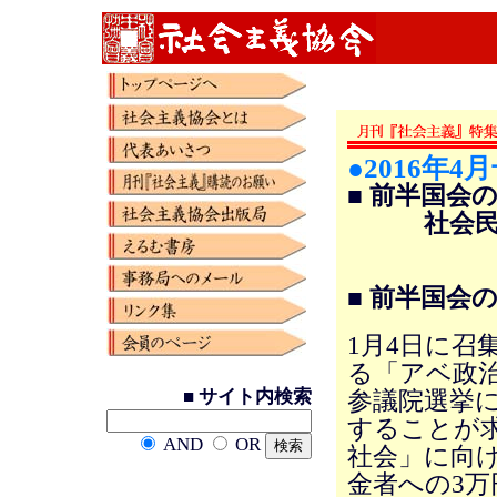
●2016年4
■ 前半国会
社会民主党
■ 前半国会
1月4日に召
る「アベ政
■ サイト内検索
参議院選挙
することが
AND
OR
社会」に向
金者への3