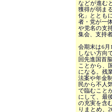
などが進む
獲得が弱ま
化」ととも
者・党が一
や党名の支
集会、支持
会期末は6月
しない方向で
回先進国首
ことから、
になる。残
法案や年金
民から不人
で臨むこと
にして、最
の充実を含
りまとめ、2