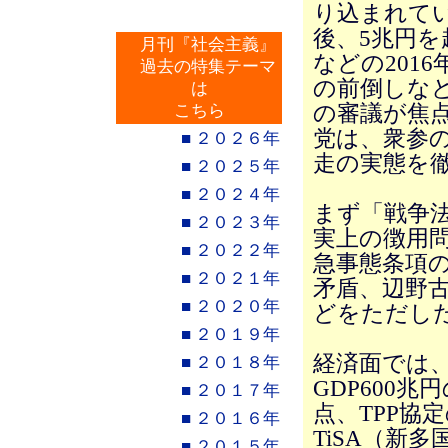
り込まれてい
後、5兆円
月刊『社会主義』
などの201
過去の特集テーマ
の前倒しな
は
の審議が焦
こちら
党は、衆参
■ ２０２６年
走の実態を
■ ２０２５年
■ ２０２４年
まず「戦争
■ ２０２３年
実上の徴用
■ ２０２２年
急事態条項
■ ２０２１年
矛盾、辺野
■ ２０２０年
どをただし
■ ２０１９年
経済面では
■ ２０１８年
GDP600
■ ２０１７年
点、TPP協
■ ２０１６年
TiSA（新
■ ２０１５年