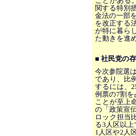
ことがある
関する特別
金法の一部
を改正する
が特に暮ら
た動きを進
■ 社民党の
今次参院選
であり、比
するには、2
例票の7割
ことが至上
の「政策宣
ロック担当
る3人区以
1人区や2人