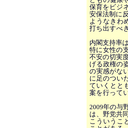
保育をビジ
安保法制に
ようなきわ
打ち出すべ
内閣支持率
特に女性の
不安の切実
げる政権の
の実感がな
に足のつい
ていくとと
案を行って
2009年の
は、野党共
こういうこ