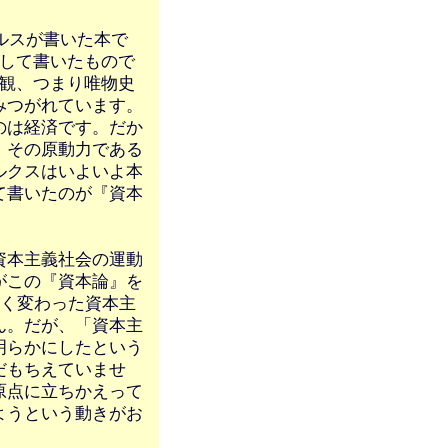
ルスが書いた本で
として書いたもので
界観、つまり唯物史
みつがれています。
のは経済です。だか
、その原動力である
ルクスはいよいよ本
て書いたのが『資本
資本主義社会の運動
がこの『資本論』を
きく変わった資本主
ん。だが、「資本主
明らかにしたという
だもちえていませ
原点に立ちかえって
ようという動きがお