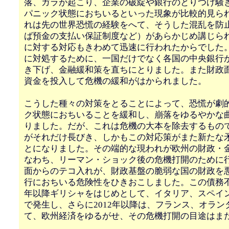
落、ガラが起こり、企業の破綻や銀行のとりつけ騒
パニック状態におちいるといった現象が比較的見ら
れは先の世界恐慌の経験をへて、そうした混乱を防
ば預金の支払い保証制度など）があらかじめ講じら
に対する対応もきわめて迅速に行われたからでした
に対処するために、一国だけでなく各国の中央銀行
き下げ、金融緩和策を直ちにとりました。また財政
資金を投入して危機の緩和がはかられました。
こうした種々の対策をとることによって、恐慌が劇
ク状態におちいることを緩和し、崩落をゆるやかな
りました。だが、これは危機の大本を除去するもの
がそれだけ長びき、しかもこの対応策がまた新たな
とになりました。その端的な現われが欧州の財政・
なわち、リーマン・ショック後の危機打開のために
面からのテコ入れが、財政基盤の脆弱な国の財政を
行におちいる危険性をひきおこしました。この債務不履
年以降ギリシャをはじめとして、イタリア、スペイ
で発生し、さらに2012年以降は、フランス、オラン
て、欧州経済をゆるがせ、その危機打開の目途はま