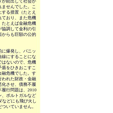
ぎが続出して社会が
れませんでした。こ
止する措置（たとえ
れており、また危機
。たとえば金融危機
が協調して金利の引
面からも巨額の公的
的に爆発し、パニッ
曲線にすることにな
ではないので、危機
矛盾をひきおこすこ
金融危機でした。す
行われた財政・金融
悪化させ、債務不履
行問題は、2010
ン、ポルトガルなど
ダなどにも飛び火し
だついていません。