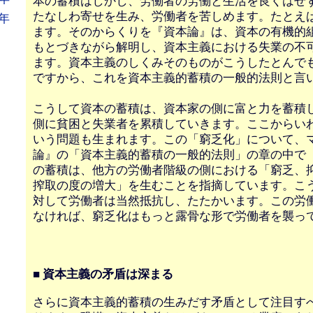
本の蓄積はしかし、労働者の労働と生活を良くはせ
たなしわ寄せを生み、労働者を苦しめます。たとえ
年
ます。そのからくりを『資本論』は、資本の有機的
もとづきながら解明し、資本主義における失業の不
ます。資本主義のしくみそのものがこうしたとんで
ですから、これを資本主義的蓄積の一般的法則と言
こうして資本の蓄積は、資本家の側に富と力を蓄積
側に貧困と失業者を累積していきます。ここからい
いう問題も生まれます。この「窮乏化」について、
論』の「資本主義的蓄積の一般的法則」の章の中で
の蓄積は、他方の労働者階級の側における「窮乏、
搾取の度の増大」を生むことを指摘しています。こ
対して労働者は当然抵抗し、たたかいます。この労
なければ、窮乏化はもっと露骨な形で労働者を襲っ
■ 資本主義の矛盾は深まる
さらに資本主義的蓄積の生みだす矛盾として注目す