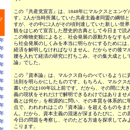
この『共産党宣言』は、1848年にマルクスとエンゲ
』
す。2人が当時所属していた共産主義者同盟の綱領
マ
すが、その中に2人がその頃到達していた新しい世
観をはじめて宣言した歴史的古典として今日まで読
この唯物史観によると、社会発展の原動力をなすも
年
ら社会発展のしくみを本当に明らかにするためには
年
経済を解明しなければなりません。だからその後マ
腰を入れて経済の研究に打ちこみ、その集大成とし
年
論』でした。
年
年
この『資本論』は、マルクス自らのべているように
年
法則を明らかにしたものです。もちろん、マルクス
書いたのは100年以上前です。だから、その間に大
年
義の現状をそれだけで解明できるわけではありませ
年
義とは何か」を根源的に問い、その本質を体系的に
年
点で、われわれはこの『資本論』を超えるものをま
年
ん。だから、資本主義の混迷が深まるたびに、この
今日の問題を考察し、そのたどる方途を探求してみ
年
こります。
年