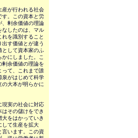
生産が行われる社会
です。この資本と労
が、剰余価値の理論
をなしたのは、マル
これを識別すること
り出す価値とが違う
値として資本家のふ
らかにしました。こ
の剰余価値の理論を
よって、これまで誰
源泉がはじめて科学
立の大本が明らかに
に現実の社会に対応
本はその儲けをでき
増大をはかっていき
にして生産を拡大
と言います。この資