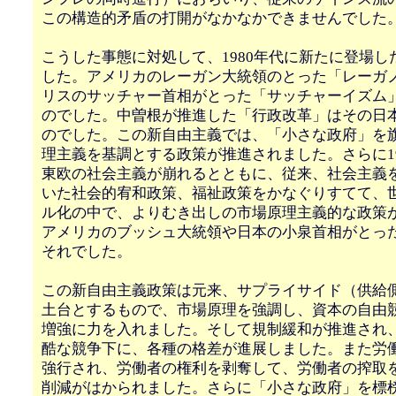
この構造的矛盾の打開がなかなかできませんでした
こうした事態に対処して、1980年代に新たに登場し
した。アメリカのレーガン大統領のとった「レーガ
リスのサッチャー首相がとった「サッチャーイズム
のでした。中曽根が推進した「行政改革」はその日
のでした。この新自由主義では、「小さな政府」を
理主義を基調とする政策が推進されました。さらに19
東欧の社会主義が崩れるとともに、従来、社会主義
いた社会的宥和政策、福祉政策をかなぐりすてて、
ル化の中で、よりむき出しの市場原理主義的な政策
アメリカのブッシュ大統領や日本の小泉首相がとっ
それでした。
この新自由主義政策は元来、サプライサイド（供給
土台とするもので、市場原理を強調し、資本の自由
増強に力を入れました。そして規制緩和が推進され
酷な競争下に、各種の格差が進展しました。また労
強行され、労働者の権利を剥奪して、労働者の搾取
削減がはかられました。さらに「小さな政府」を標