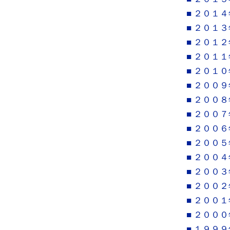
■ ２０１４
■ ２０１３
■ ２０１２
■ ２０１１
■ ２０１０
■ ２００９
■ ２００８
■ ２００７
■ ２００６
■ ２００５
■ ２００４
■ ２００３
■ ２００２
■ ２００１
■ ２０００
■ １９９９