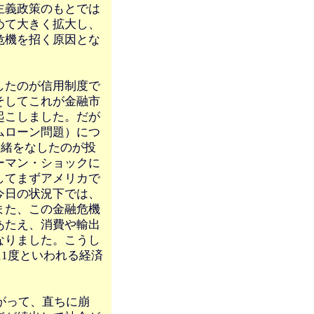
主義政策のもとでは
めて大きく拡大し、
危機を招く原因とな
したのが信用制度で
そしてこれが金融市
起こしました。だが
ムローン問題）につ
端緒をなしたのが投
ーマン・ショックに
してまずアメリカで
今日の状況下では、
また、この金融危機
あたえ、消費や輸出
なりました。こうし
に1度といわれる経済
がって、直ちに崩