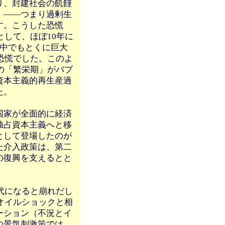
り、封建社会の飢饉
、――つまり過剰生
す。こうした恐慌
として、ほぼ10年に
の中でもとくに巨大
恐慌でした。このよ
の「繁栄期」がバブ
資本主義的再生産過
た。
国家が全面的に経済
独占資本主義へと移
として登場したのが
た介入政策は、第二
の復興を支えるとと
代になると崩れだし
オイルショックと相
ーション（不況とイ
の景気刺激策では、