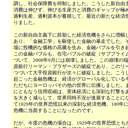
調し、社会保障費を抑制しました。こうした新自由
消費は伸びず、伸びる生産力と消費のギャップが極
過剰生産、過剰資本が蓄積して、最近の新たな経済
りました。
この新自由主義下に胚胎した経済危機をさらに増幅
あり、「金融工学」を駆使した金融の暴走でした。
場に投機的な価格の高騰を生み、金融バブルを引き
この金融バブルも、住宅バブルの破綻（サブプライ
づいて、2008年9月には崩壊しました。この崩壊の
資銀行リーマン・ブラザーズの破綻であり、このリ
つづいて大手投資銀行が次々に破綻しました。こう
起こった金融危機は、経済がグローバル化している
ただちにヨーロッパその他の世界に伝播しました。
にともなう信用収縮は、実体経済にも深刻な打撃を
を大きく減らして、世界同時不況が進展することに
て1929年の世界恐慌以来の深刻な経済危機、100年
危機に当面することになったのです。
だが、今度の危機の場合は、1929年の世界恐慌とち