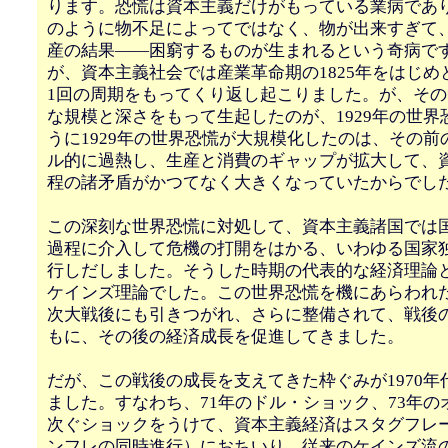
ります。恐慌は資本主義だけがもっている業病であ
のように物不足によってではなく、物が出来すぎて
産の結果――困窮するものが生まれるという奇病で
が、資本主義社会では産業革命期の1825年をはじめ
1回の周期をもってくり返し起こりました。が、そ
な規模と深さをもって生起したのが、1929年の世界
うに1929年の世界恐慌が大規模化したのは、その前
ル的に過熱し、生産と消費のギャップが拡大して、
程の諸矛盾がかつてなく大きくなっていたからでし
この深刻な世界恐慌に対処して、資本主義諸国では
過程に介入して危機の打開をはかる、いわゆる国家
行しだしました。そうした時期の代表的な経済理論
ケインズ理論でした。この世界恐慌を機にあらわれ
次大戦後にも引きつがれ、さらに整備されて、戦後
もに、その後の経済成長を促進してきました。
だが、この戦後の成長を支えてきた枠ぐみが1970年
ました。すなわち、71年のドル・ショック、73年の
次ぐショックをうけて、資本主義経済はスタグフレ
ンフレの同時進行）におちいり、従来のケインズ流