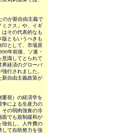
。
たのが新自由主義で
ノミクス」や、イギ
」はその代表的なも
本版ともいうべきも
旗印として、市場原
90年前後、ソ連・
を意識してとられて
世界経済のグローバ
が強行されました。
た新自由主義政策が
側重視）の経済学を
競争による生産力の
、その弱肉強食の冷
働面でも規制緩和が
を強化し、人件費の
榜して自助努力を強