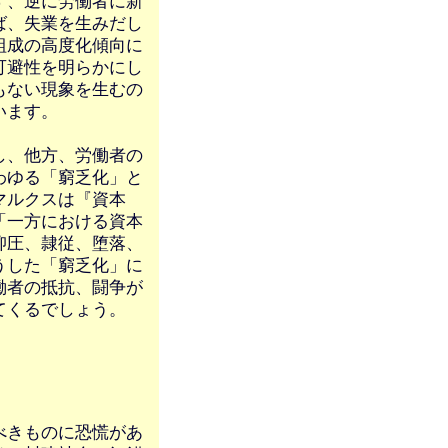
ず、逆に労働者に新
ば、失業を生みだし
組成の高度化傾向に
可避性を明らかにし
もない現象を生むの
います。
し、他方、労働者の
わゆる「窮乏化」と
マルクスは『資本
「一方における資本
抑圧、隷従、堕落、
うした「窮乏化」に
働者の抵抗、闘争が
てくるでしょう。
べきものに恐慌があ