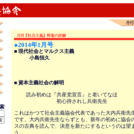
●2014年1月号
■ 現代社会とマルクス主義
小島恒久
■ 資本主義社会の解明
読み初めは『共産党宣言』と老いてなほ
初心持されし兵衛先生
検索
これはかつて社会主義協会代表であった大内兵衛先
です。大内兵衛先生ならずとも、新年の初めに協会
スの古典を読んで、決意を新たにするというのは望
う。