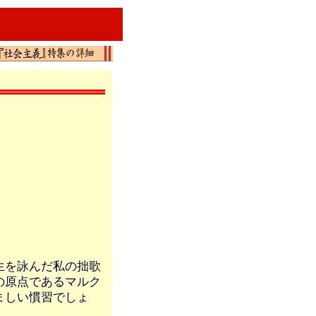
生を詠んだ私の拙歌
の原点であるマルク
ましい慣習でしょ