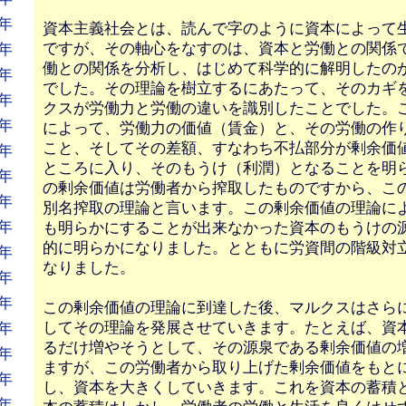
年
資本主義社会とは、読んで字のように資本によって
ですが、その軸心をなすのは、資本と労働との関係
年
働との関係を分析し、はじめて科学的に解明したの
年
でした。その理論を樹立するにあたって、そのカギ
年
クスが労働力と労働の違いを識別したことでした。
年
によって、労働力の価値（賃金）と、その労働の作
こと、そしてその差額、すなわち不払部分が剰余価
年
ところに入り、そのもうけ（利潤）となることを明
年
の剰余価値は労働者から搾取したものですから、こ
年
別名搾取の理論と言います。この剰余価値の理論に
年
も明らかにすることが出来なかった資本のもうけの
的に明らかになりました。とともに労資間の階級対
年
なりました。
年
年
この剰余価値の理論に到達した後、マルクスはさら
してその理論を発展させていきます。たとえば、資
年
るだけ増やそうとして、その源泉である剰余価値の
年
ますが、この労働者から取り上げた剰余価値をもと
年
し、資本を大きくしていきます。これを資本の蓄積
年