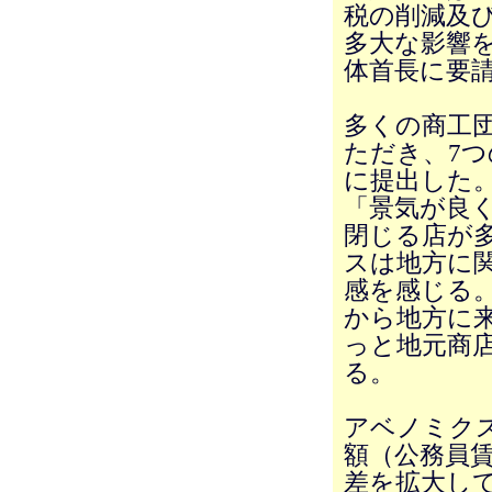
税の削減及
多大な影響
体首長に要
多くの商工
ただき、7
に提出した
「景気が良
閉じる店が
スは地方に
感を感じる
から地方に
っと地元商
る。
アベノミク
額（公務員
差を拡大し