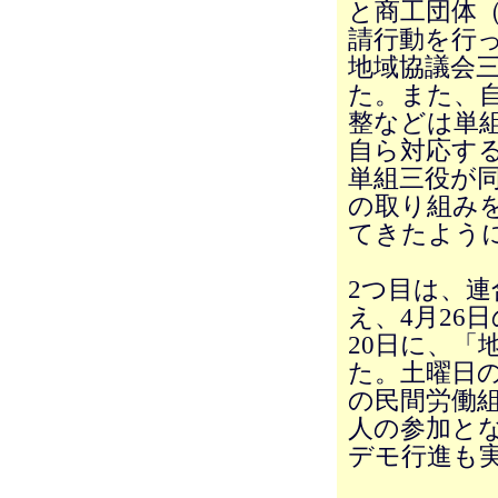
と商工団体
請行動を行
地域協議会
た。また、
整などは単
自ら対応す
単組三役が同
の取り組み
てきたよう
2つ目は、
え、4月26
20日に、「
た。土曜日
の民間労働組
人の参加と
デモ行進も