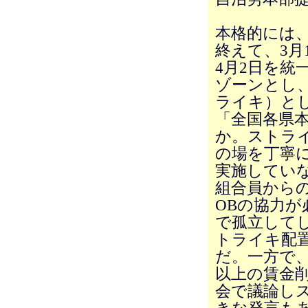
本格的には、
終えて、3月
4月2日を統
ゾーンとし、
ライキ）と
「全国各県
か。ストラ
の場を丁寧
実施してい
組合員から
OBの協力
で孤立して
トライキ配
だ。一方で
以上の賃金
会で議論し