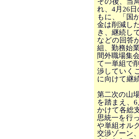
その後、当
れ、4月26
もに、「国
金は削減し
き、継続し
などの回答が
組、勤務始
間外職場集
て一単組で
渉していく
に向けて継
第二次の山場
を踏まえ、6
かけて各総
思統一を行
や単組オルグ
交渉ゾーン、