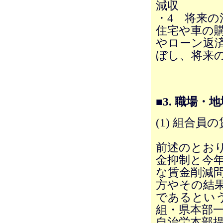
減収
・4 将来の
住宅や車の
やローン返
ぼし、将来
■3. 職場
(1) 組合
前述のとお
金抑制と今
な賃金削減
方やその結
であるとい
組・県本部
自治労本部