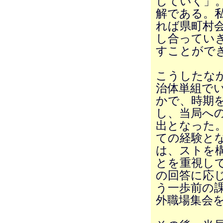
していく」
解である。
れば県町村
し合ってい
すことがで
こうしたな
治体単組で
かで、時期
し、当局へ
出となった
ての経験と
は、ストを
とを重視し
の回答に応
う一歩前の
外職場集会