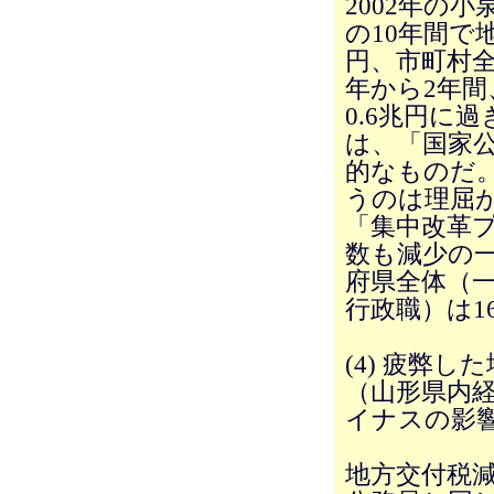
2002年の
の10年間で
円、市町村全
年から2年
0.6兆円に
は、「国家
的なものだ
うのは理屈
「集中改革
数も減少の一
府県全体（一
行政職）は1
(4) 疲弊
（山形県内経
イナスの影
地方交付税