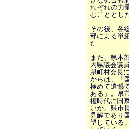
きな発言も
れぞれの力
むこととし
その後、各
部による単
た。
また、県本
内県議会議
県町村会長
からは、「
極めて遺憾
ある」。県
権時代に国
いか。県市
見解であり
望している