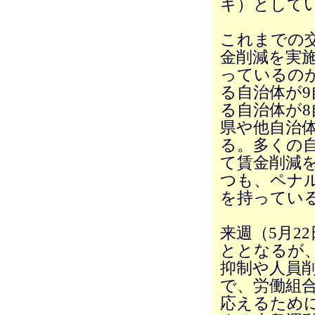
キ）として
これまでの交
金削減を実
っているの
る自治体が
る自治体が
県や他自治
る。多くの
て賃金削減
つも、ペナ
を持ってい
来週（5月2
ととなるが
抑制や人員
で、労働組
応えるため