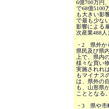
6億700万
で68億51
も大きい影響
で最も少ない
影響による雇
次産業488
・2 県外か
県民及び県
上で、県内
様々な買い
実施されれ
もマイナス
は、県外の
も、山形県
こととなる
・3 県や市