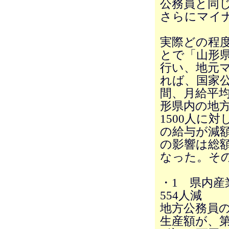
公務員と同
さらにマイ
実際どの程
とで「山形
行い、地元
れば、国家公
間、月給平均
形県内の地
1500人に対
の給与が減
の影響は総額
なった。そ
・1 県内産
554人減
地方公務員
生産額が、第