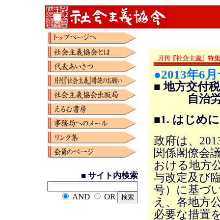
●2013年6
■ 地方交付
自治労山
■1. はじめに
政府は、20
関係閣僚会議
おける地方
■ サイト内検索
与改定及び臨
号）に基づ
AND
OR
え、各地方
必要な措置