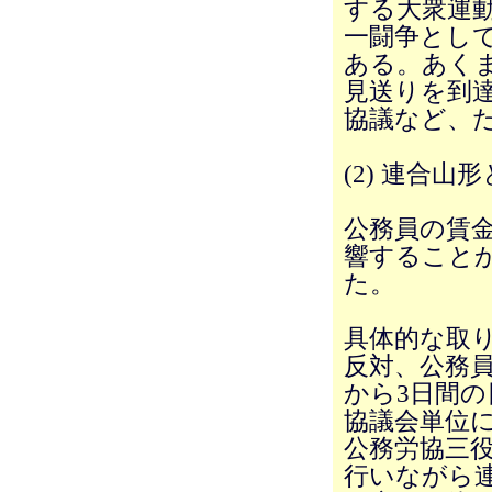
する大衆運
一闘争とし
ある。あく
見送りを到
協議など、
(2) 連合山
公務員の賃
響すること
た。
具体的な取
反対、公務員
から3日間
協議会単位
公務労協三
行いながら