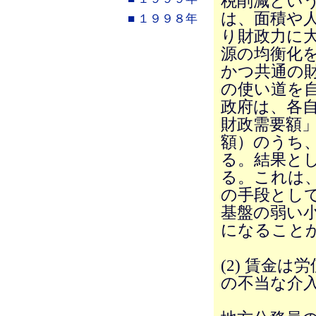
税削減とい
は、面積や
■ １９９８年
り財政力に
源の均衡化
かつ共通の
の使い道を
政府は、各
財政需要額
額）のうち
る。結果と
る。これは
の手段とし
基盤の弱い
になること
(2) 賃金
の不当な介