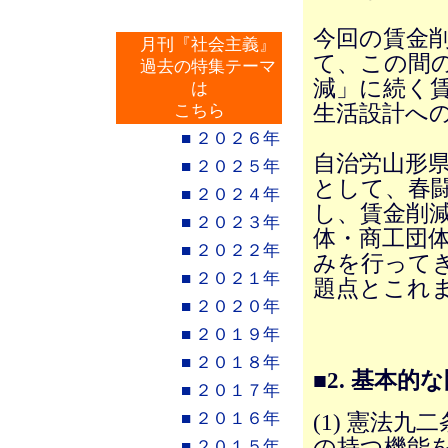
今回の賃金
月刊『社会主義』
て、この間
過去の特集テーマ
減」に続く
は
生活設計へ
こちら
■ ２０２６年
自治労山形
■ ２０２５年
として、春
■ ２０２４年
し、賃金削
■ ２０２３年
体・商工団
■ ２０２２年
みを行って
■ ２０２１年
題点とこれ
■ ２０２０年
■ ２０１９年
■ ２０１８年
■2. 基本的
■ ２０１７年
■ ２０１６年
(1) 憲法
の持つ機能
■ ２０１５年