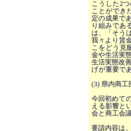
こうした2
ことができ
定の成果で
り組みであ
は、「そう
我々より賃
こをどう克
金や生活実
生活実態改
げが重要で
(3) 県内
今回初めて
える影響と
会と商工会
要請内容は