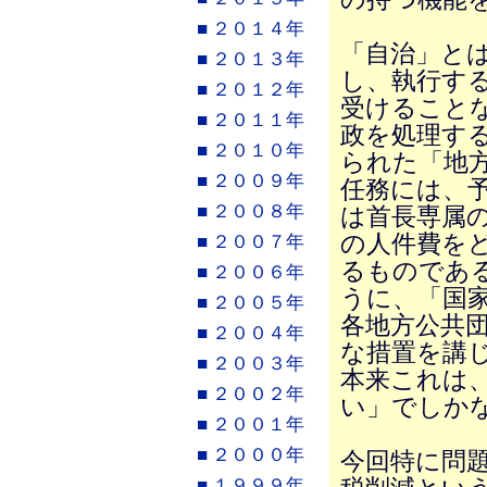
■ ２０１４年
「自治」と
■ ２０１３年
し、執行す
■ ２０１２年
受けること
■ ２０１１年
政を処理す
■ ２０１０年
られた「地
■ ２００９年
任務には、
■ ２００８年
は首長専属
の人件費を
■ ２００７年
るものである
■ ２００６年
うに、「国
■ ２００５年
各地方公共
■ ２００４年
な措置を講
■ ２００３年
本来これは
■ ２００２年
い」でしか
■ ２００１年
■ ２０００年
今回特に問
■ １９９９年