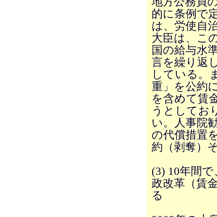
地方公務員
的に条例で
は、労使自
大臣は、こ
国の給与水
言を繰り返
している。
重」を公約
を含めて賃
うとしてお
い。人事院
の代償措置
約（剥奪）
(3) 10
政改革（賃
る