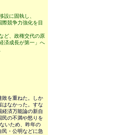
移設に固執し、
国際競争力強化を目
など、政権交代の原
経済成長が第一」へ
、
連敗を重ねた。しか
省はなかった。すな
場経済万能論の新自
国民の不満や怒りを
がないため、昨年の
自民・公明などに急