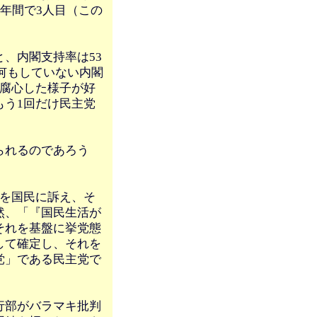
年間で3人目（この
、内閣支持率は53
。何もしていない内閣
に腐心した様子が好
もう1回だけ民主党
られるのであろう
トを国民に訴え、そ
然、「『国民生活が
それを基盤に挙党態
して確定し、それを
党」である民主党で
行部がバラマキ批判