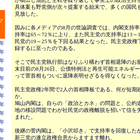
が噴出し混乱と空転を繰り返して事実上の政治空白
具体案も野党側が次々提案する始末で、多くの国民
見放した。
』
マ
因みに各メディアの8月の世論調査では、内閣支持率は
持率は65～72％に上り、また民主党の支持率は13～
民党の19～25％を下回る結果となった。民主党政権
年
録するに至ったのである。
年
年
そこで民主党執行部はなりふり構わず首相退陣のお
末目前の8月26日、公債特例法と再生可能エネルギ
年
って菅首相もついに退陣表明せざるを得なくなった
年
年
民主党政権2年間で2人の首相降板である。何が短期
年
か。
鳩山内閣は、自らの「政治とカネ」の問題と、公約
年
地の移設問題でわが社民党の政権離脱を招いて信を
年
まれた。
年
後継の菅内閣は、「小沢叩き」で支持率を回復した
年
新三党の連立政権合意からますます離れ、
年