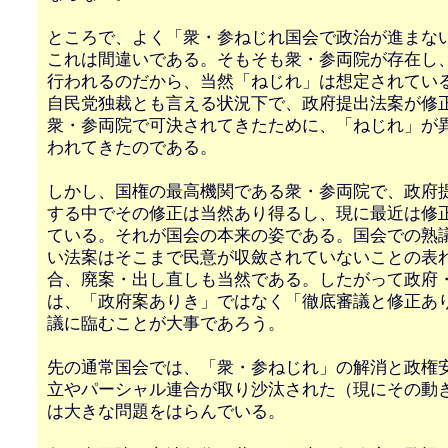
ところで、よく「衆・参ねじれ国会で政治が進まな
これは間違いである。そもそも衆・参両院が存在し
行われるのだから、当然「ねじれ」は想定されてい
自民党独裁とも言える状況下で、政府提出法案が修
衆・参両院で可決されてきたために、「ねじれ」が
われてきたのである。
しかし、国権の最高機関である衆・参両院で、政府
する中でその修正は当然あり得るし、現に最近は修
ている。それが国会の本来の姿である。国会での熟
い法案はそこまで民意が収斂されていないことの表
合、廃案・出し直しも当然である。したがって政府
は、「政府案ありき」ではなく「徹底審議と修正あ
議に臨むことが大事であろう。
先の通常国会では、「衆・参ねじれ」の解消と政権
立やパーシャル連合が取り沙汰された（現にその動
は大きな問題をはらんでいる。