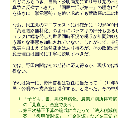
などにふらつき、自民・公明両党にすり寄り党の不
真摯に反省すべきだ。『国民生活が第一』の理念に
を抜きに「挙党態勢」を追い求めても菅政権の二の
なお、民主党のマニフェストには確かに「2万6000
「高速道路無料化」のようにバラマキの部分もある
ョックに端を発した世界同時不況で税収が年間約9
う新たな事態も加味されていない。したがって、金
現実を踏まえて当然変更はあり得るが、その政策の
変更理由は国民に丁寧に説明すべきだ。
では、野田内閣はその期待に応え得るか、現状では
得ない。
それは第一に、野田首相は就任に当たって「（11年8
民・公明の三党合意は遵守する」と述べた。その中
「子ども手当、高校無償化、農業戸別所得補償
の「見直し」合意であり、
第三次補正予算の編成に当たって「法人税減税
案」「復興債財源」「年金財源」などを三党で