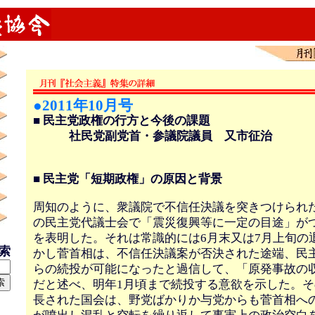
●2011年10月号
■ 民主党政権の行方と今後の課題
社民党副党首・参議院議員 又市征治
■ 民主党「短期政権」の原因と背景
周知のように、衆議院で不信任決議を突きつけられた
の民主党代議士会で「震災復興等に一定の目途」が
を表明した。それは常識的には6月末又は7月上旬の
検索
かし菅首相は、不信任決議案が否決された途端、民
らの続投が可能になったと過信して、「原発事故の
だと述べ、明年1月頃まで続投する意欲を示した。そ
長された国会は、野党ばかりか与党からも菅首相へ