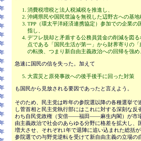
年
消費税増税と法人税減税を推進し、
沖縄県民や国民世論を無視した辺野古への基地
年
TPP（環太平洋経済連携協定）参加での企業の
年
指し、
年
デフレ脱却と矛盾する公務員賃金の削減を図る
年
点である「国民生活が第一」から財界寄りの「
の転換、つまり新自由主義政治への回帰を強め
年
年
急速に国民の信を失った。加えて
年
大震災と原発事故への後手後手に回った対策
年
年
も国民から見放される要因であったと言えよう。
年
そのため、民主党は昨年の参院選以降の各種選挙で
年
し菅首相と民主党執行部にはこれに対する深刻な反
年
わち自民党政権（安倍――福田――麻生内閣）が市
年
由主義政治で社会のあらゆる分野に格差を拡大し、
増大させ、それぞれ1年で退陣に追い込まれた総括
年
参院選での与野党逆転を受けて新自由主義の立場の
年