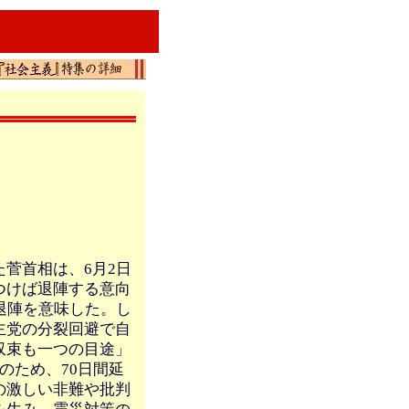
菅首相は、6月2日
つけば退陣する意向
退陣を意味した。し
主党の分裂回避で自
収束も一つの目途」
のため、70日間延
の激しい非難や批判