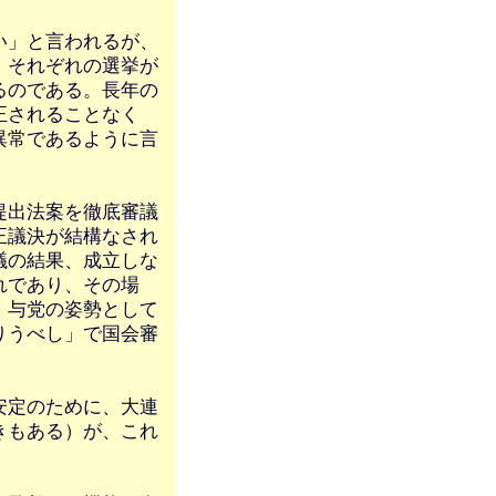
い」と言われるが、
、それぞれの選挙が
るのである。長年の
正されることなく
異常であるように言
提出法案を徹底審議
正議決が結構なされ
議の結果、成立しな
れであり、その場
・与党の姿勢として
りうべし」で国会審
安定のために、大連
きもある）が、これ