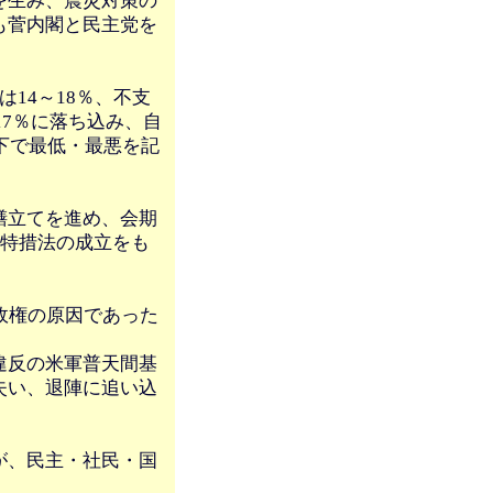
を生み、震災対策の
も菅内閣と民主党を
14～18％、不支
17％に落ち込み、自
下で最低・最悪を記
膳立てを進め、会期
ー特措法の成立をも
。
政権の原因であった
違反の米軍普天間基
失い、退陣に追い込
が、民主・社民・国