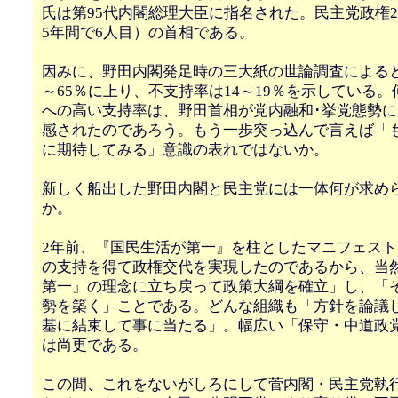
氏は第95代内閣総理大臣に指名された。民主党政権2
5年間で6人目）の首相である。
因みに、野田内閣発足時の三大紙の世論調査によると
～65％に上り、不支持率は14～19％を示している
への高い支持率は、野田首相が党内融和･挙党態勢
感されたのであろう。もう一歩突っ込んで言えば「
に期待してみる」意識の表れではないか。
新しく船出した野田内閣と民主党には一体何が求め
か。
2年前、『国民生活が第一』を柱としたマニフェス
の支持を得て政権交代を実現したのであるから、当
第一』の理念に立ち戻って政策大綱を確立」し、「
勢を築く」ことである。どんな組織も「方針を論議
基に結束して事に当たる」。幅広い「保守・中道政
は尚更である。
この間、これをないがしろにして菅内閣・民主党執