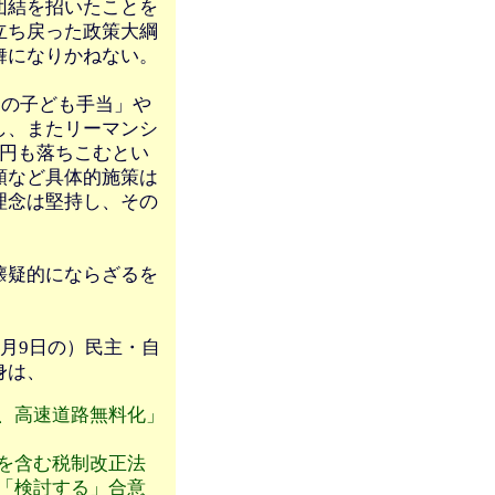
団結を招いたことを
立ち戻った政策大綱
舞になりかねない。
円の子ども手当」や
し、またリーマンシ
兆円も落ちこむとい
額など具体的施策は
理念は堅持し、その
懐疑的にならざるを
月9日の）民主・自
身は、
、高速道路無料化」
を含む税制改正法
「検討する」合意