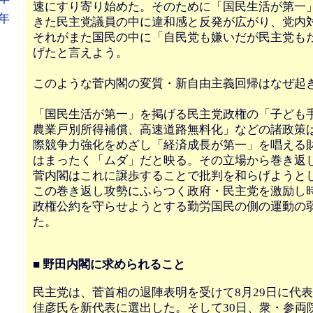
速にすり寄り始めた。そのために「国民生活が第一
年
きた民主党議員の中に違和感と反発が広がり、党内
それがまた国民の中に「自民党も嫌いだが民主党も
げたと言えよう。
このような菅内閣の変質・新自由主義回帰はなぜ起
「国民生活が第一」を掲げる民主党政権の「子ども
農業戸別所得補償、高速道路無料化」などの諸政策
際競争力強化をめざし「経済成長が第一」を唱える
はまったく「ムダ」だと映る。その立場から巻き返
菅内閣はこれに譲歩することで批判を和らげようと
この巻き返し攻勢にふらつく政府・民主党を激励し
政権公約を守らせようとする勤労国民の側の運動の
た。
■ 野田内閣に求められること
民主党は、菅首相の退陣表明を受けて8月29日に代
佳彦氏を新代表に選出した。そして30日、衆・参両