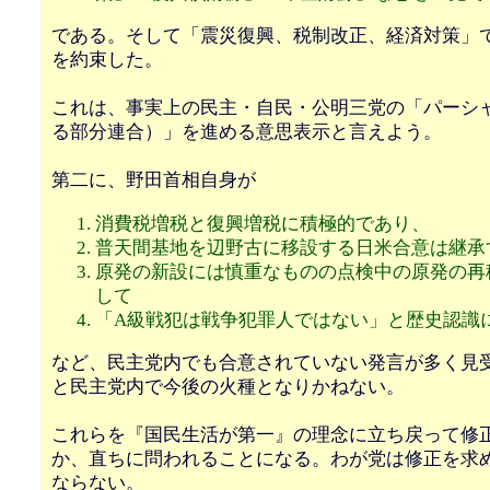
である。そして「震災復興、税制改正、経済対策」
を約束した。
これは、事実上の民主・自民・公明三党の「パーシ
る部分連合）」を進める意思表示と言えよう。
第二に、野田首相自身が
消費税増税と復興増税に積極的であり、
普天間基地を辺野古に移設する日米合意は継承
原発の新設には慎重なものの点検中の原発の再
して
「A級戦犯は戦争犯罪人ではない」と歴史認識
など、民主党内でも合意されていない発言が多く見
と民主党内で今後の火種となりかねない。
これらを『国民生活が第一』の理念に立ち戻って修
か、直ちに問われることになる。わが党は修正を求
ならない。