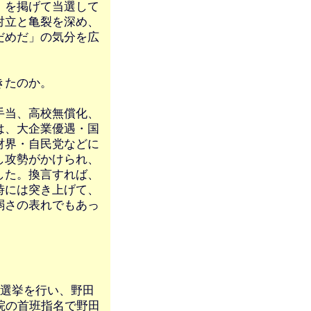
」を掲げて当選して
対立と亀裂を深め、
だめだ」の気分を広
きたのか。
手当、高校無償化、
は、大企業優遇・国
財界・自民党などに
し攻勢がかけられ、
した。換言すれば、
時には突き上げて、
弱さの表れでもあっ
表選挙を行い、野田
院の首班指名で野田