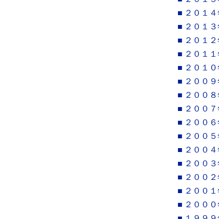
■ ２０１４
■ ２０１３
■ ２０１２
■ ２０１１
■ ２０１０
■ ２００９
■ ２００８
■ ２００７
■ ２００６
■ ２００５
■ ２００４
■ ２００３
■ ２００２
■ ２００１
■ ２０００
■ １９９９