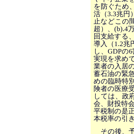
を防ぐため
活（3.3兆
止などこの間
超）、(b)
回支給する
導入（1.2
し、GDPの
実現を求めて
業者の入居の
蓄石油の緊
めの臨時特別
険者の医療
しては、政
会、財投特
平税制の是
本税率の引
その後、予