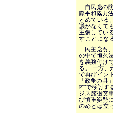
自民党の防
際平和協力
とめている
議がなくて
主張してい
すことにな
民主党も、
の中で恒久
を義務付け
る。 一方、
で再びイン
「政争の具
PTで検討
ジス艦衝突
び慎重姿勢に
のめどは立