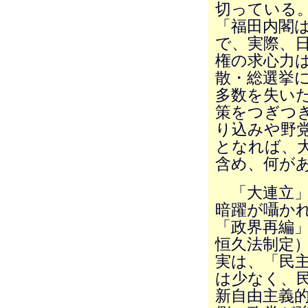
切っている
「福田内閣
で、実際、
権の求心力
散・総選挙に
多数を失い
策をつぎつ
り込みや野
となれば、
含め、何が
「大連立」
暗躍が囁か
「政界再編
恒久法制定
実は、「民
は少なく、
新自由主義