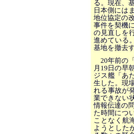
る。現在、
日本側にはま
地位協定の
事件を契機
の見直しを
進めている
基地を撤去
20年前の
月19日の早
ジス艦「あ
生した。現
れる事故が
業できない
情報伝達の
た時間につ
ことなく航
ようとした