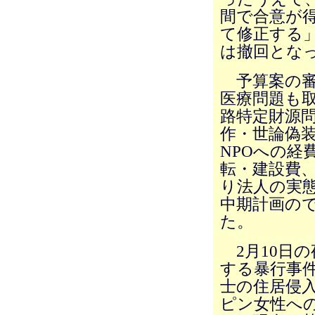
間で合意が
て修正する
は撤回とな
予算案の審
医療問題も
路特定財源
作・世論偽
NPOへの経
転・建設費
り法人の実
中期計画の
た。
2月10日
する暴行事
士の住居侵入
ピン女性へ