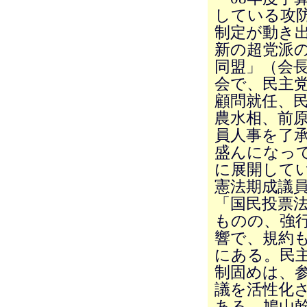
している攻
制定が動き
新の超党派
同盟」（会長
会で、民主
顧問就任、
農水相、前
員人事を了
盛んになっ
に展開してい
憲法期成議
「国民投票
ものの、強
響で、規約
にある。民
制固めは、
議を活性化
ある。鳩山