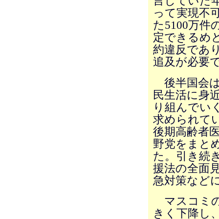
言していた年
って実現不可
た5100万
定できるめ
約違反であ
追及が必要
後半国会は
民生活に身
り組んでい
求められて
後期高齢者
野党をまと
た。引き続
援法の全面
急対策など
マスコミの
きく下降し