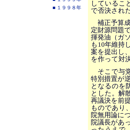
しているこ
■ １９９８年
で否決され
補正予算成
定財源問題
揮発油（ガソ
も10年維持
案を提出し
を作って対
そこで与党
特別措置が
となるのを
とした。解
再議決を前
ものであり
院無用論につ
院議長があ
ったうえで