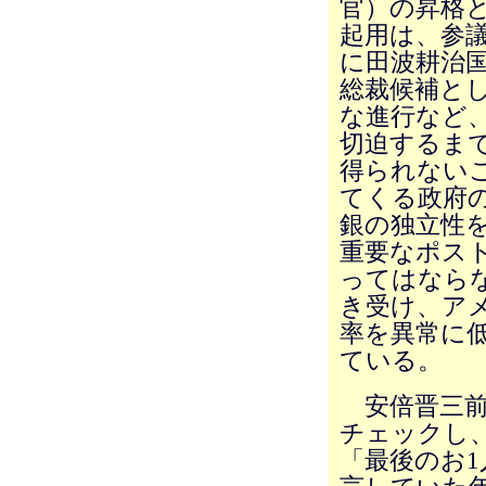
官）の昇格
起用は、参
に田波耕治
総裁候補と
な進行など
切迫するま
得られない
てくる政府
銀の独立性
重要なポス
ってはなら
き受け、ア
率を異常に
ている。
安倍晋三前
チェックし
「最後のお1