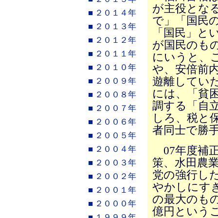
が主役とな
■ ２０１４年
で」「国民
■ ２０１３年
「国民」とい
■ ２０１２年
が国民のも
■ ２０１１年
にいうと、
■ ２０１０年
や、安倍前
遊離してい
■ ２００９年
には、「貧
■ ２００８年
調する「自
■ ２００７年
しろ、税と
■ ２００６年
者同士で勝
■ ２００５年
07年度補
■ ２００４年
策、水田農
■ ２００３年
党の強行し
■ ２００２年
やかしにす
■ ２００１年
の最大のもの
■ ２０００年
億円という
■ １９９９年