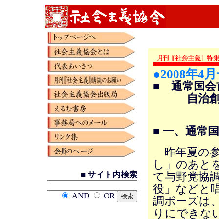
●2008年4
■ 通常国
自治創造
■ 一、通常
昨年夏の参
し」のあと
■ サイト内検索
て与野党協
役」などと
AND
OR
調ポーズは
りにできな