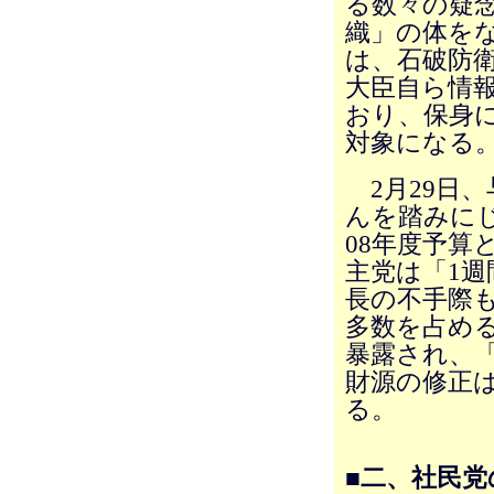
る数々の疑
織」の体を
は、石破防
大臣自ら情
おり、保身
対象になる
2月29日
んを踏みに
08年度予算
主党は「1
長の不手際
多数を占め
暴露され、
財源の修正
る。
■二、社民