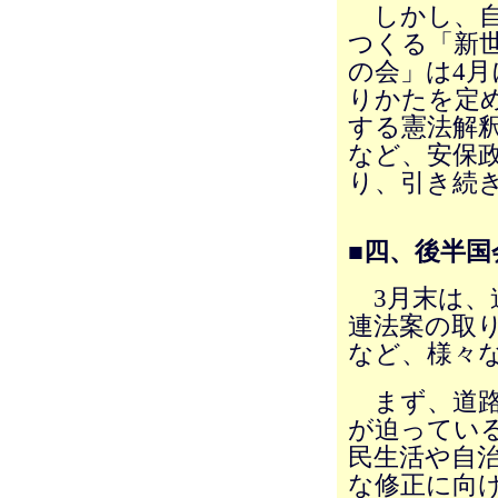
しかし、自
つくる「新
の会」は4
りかたを定
する憲法解
など、安保
り、引き続
■四、後半
3月末は、
連法案の取
など、様々
まず、道路
が迫ってい
民生活や自
な修正に向