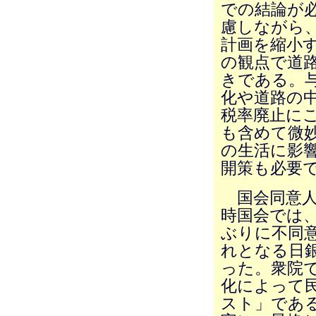
での結論が
慮しながら
計画を縮小
の観点で道
きである。与
化や道路の
税率廃止に
も含めて微
の生活に影
開策も必要
国会同意人
時国会では、
ぶりに不同意
れとなる日
った。衆院
化によって
スト」であ