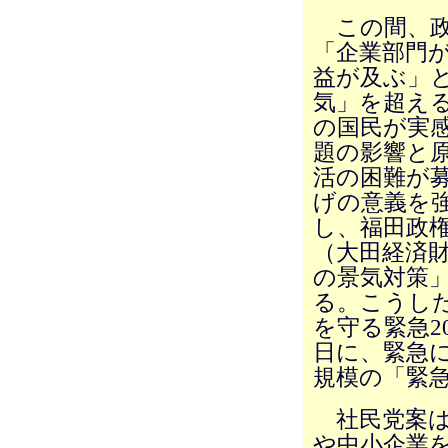
この間、政
「企業部門
益が及ぶ」
気」を超え
の国民が実
題の影響と
活の困難が
げの意義を
し、福田政
（大田経済
の景気対策
る。こうした
を守る緊急2
日に、緊急に
規模の「緊
社民党案は
や中小企業