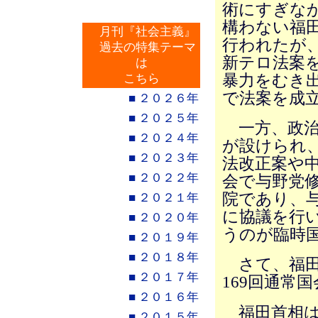
術にすぎな
構わない福
月刊『社会主義』
行われたが
過去の特集テーマ
新テロ法案
は
暴力をむき出
こちら
で法案を成
■ ２０２６年
■ ２０２５年
一方、政治
■ ２０２４年
が設けられ
■ ２０２３年
法改正案や
■ ２０２２年
会で与野党
院であり、
■ ２０２１年
に協議を行
■ ２０２０年
うのが臨時
■ ２０１９年
■ ２０１８年
さて、福田政
■ ２０１７年
169回通常
■ ２０１６年
福田首相は
■ ２０１５年