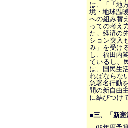
は、「『地
境・地球温
への組み替え
っての考え方
た。経済の
ション突入
み」を受け
し、福田内
ているし、
は、国民生
ればならな
急署名行動
間の新自由
に結びつけ
■三、「新
08年度予