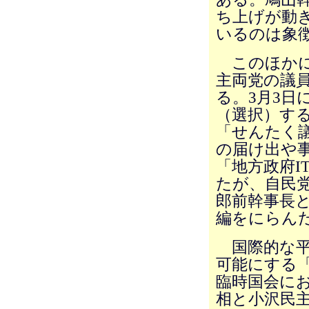
ち上げが動
いるのは象
このほかに
主両党の議
る。3月3日
（選択）す
「せんたく
の届け出や
「地方政府I
たが、自民
郎前幹事長
編をにらん
国際的な平
可能にする
臨時国会に
相と小沢民