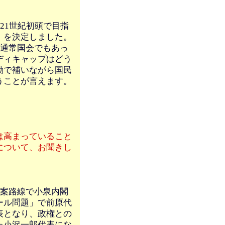
21世紀初頭で目指
」を決定しました。
4通常国会でもあっ
ディキャップはどう
動で補いながら国民
うことが言えます。
は高まっていること
について、お聞きし
対案路線で小泉内閣
ール問題」で前原代
表となり、政権との
た小沢一郎代表にな