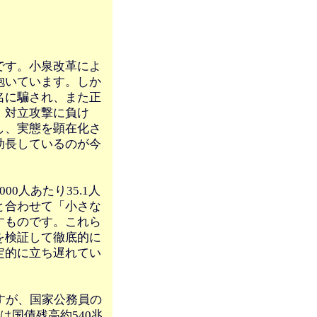
です。小泉改革によ
抱いています。しか
名に騙され、また正
・対立攻撃に負け
し、実態を顕在化さ
助長しているのが今
0人あたり35.1人
と合わせて「小さな
すものです。これら
を検証して徹底的に
定的に立ち遅れてい
すが、国家公務員の
は国債残高約540兆