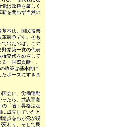
野党は政権を厳しく
革新を問わず当然の
育基本法、国民投票
改革競争です。そも
って出たのは、この
ま野党第一党の代表
政権交代をめざして
よる「国際貢献」、
どの政策は基本的に
したポーズにすぎま
の国会に、労働運動
かったら、共謀罪創
庁の「省」昇格法な
間に成立していたと
問題点をわが党が鋭
が変わり、そして民