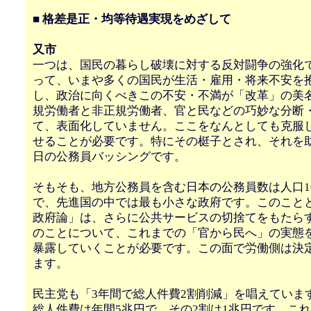
■ 格差是正・均等待遇実現をめざして
又市
一つは、国民の暮らし破壊に対する反対闘争の強化
って、いまや多くの国民が生活・雇用・将来不安を
し、政治に向くべきこの不安・不満が「改革」の美
規労働者と非正規労働者、官と民などの巧妙な分断
て、表面化していません。ここをなんとしても克服
せることが必要です。特にその梃子とされ、それを
日の公務員バッシングです。
そもそも、地方公務員を含む日本の公務員数は人口100
で、先進国の中では最も小さな政府です。このこと
政府論」は、さらに公共サービスの切捨てをもたら
のことについて、これまでの「官から民へ」の実態
暴露していくことが必要です。この面で労働側は決
ます。
民主党も「3年間で総人件費2割削減」を唱えていま
総人件費は年間5兆円で、その2割は1兆円です。これ