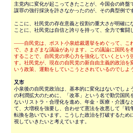
主党内に変化が起こってきたことが、今国会の終盤
謀罪の強行採決を許さなかったのが、その典型例で
ここに、社民党の存在意義と役割の重大さが明確に
ことに、社民党は自信と誇りを持って、全力で奮闘
――自民党は、ポスト小泉総裁選挙をめぐって、こ
で、さまざまな議論があります。この議論に国民を
することで、自民党の求心力を強化していくという
す。社民党が、現在の自民党の新自由主義的政治を
いう政策、運動をしていこうとされているのでしよ
又市
小泉後の自民党政治は、基本的に変化はないでしょ
の利潤拡大のために、「改革」という名で勤労国民
ないリストラ・合理化を進め、年金・医療・介護な
て、大増税を強要し、合わせて憲法を改悪して「戦
転換を急いでいます。こうした政治を打破するため
視していきたいと考えています。