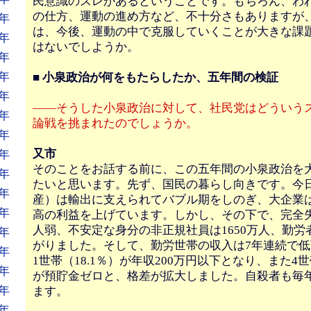
民意識のズレがあるということです。もちろん、わ
の仕方、運動の進め方など、不十分さもありますが
年
は、今後、運動の中で克服していくことが大きな課
年
はないでしようか。
年
年
■ 小泉政治が何をもたらしたか、五年間の検証
年
――そうした小泉政治に対して、社民党はどういう
年
論戦を挑まれたのでしょうか。
年
又市
年
そのことをお話する前に、この五年間の小泉政治を
年
たいと思います。先ず、国民の暮らし向きです。今日
年
産）は輸出に支えられてバブル期をしのぎ、大企業
年
高の利益を上げています。しかし、その下で、完全失
人弱、不安定な身分の非正規社員は1650万人、勤労
年
がりました。そして、勤労世帯の収入は7年連続で低
年
1世帯（18.1％）が年収200万円以下となり、また4
年
が預貯金ゼロと、格差が拡大しました。自殺者も毎
年
ます。
年