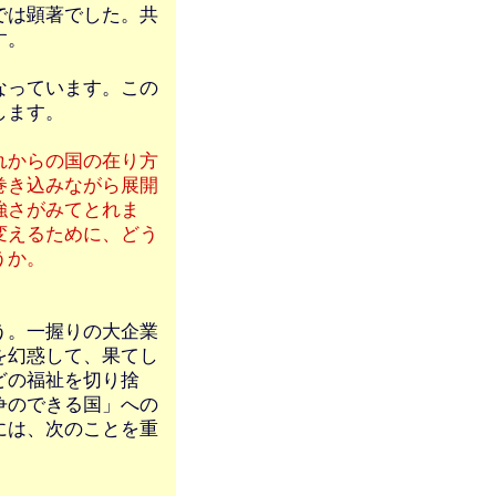
では顕著でした。共
す。
なっています。この
します。
れからの国の在り方
巻き込みながら展開
強さがみてとれま
変えるために、どう
うか。
う。一握りの大企業
を幻惑して、果てし
どの福祉を切り捨
争のできる国」への
には、次のことを重