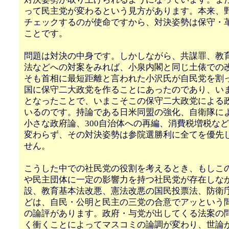
って民主党が変わるという見方があります。本来、
チェックするのが使命ですから、対決姿勢は保守・
ことです。
問題は対決の中身です。しかしながら、共謀罪、教
法などへの対案をみれば、小泉内閣と同じ土俵での
そも首相に最短距離と言われた小沢氏が自民党を割
国に保守二大政党を作ることにあったのであり、い
となったことで、いまこそこの保守二大政党による
いるのです。持論である日米同盟の強化、自衛隊に
小さな政府論、300自治体への再編、消費税増税な
変わらず、その対決姿勢は参院選勝利に全てを優先
せん。
こうした中での社民党の役割を考えるとき、もしこ
や民主団体に一定の影響力を持つ社民党が存在しな
設、教育基本法改悪、憲法改悪の国民投票法、防衛
どは、自民・公明と民主の三党の合意でアッという
の論評があります。政府・与党が出してくる法案の
く衝くことによってマスコミの論調が変わり、世論