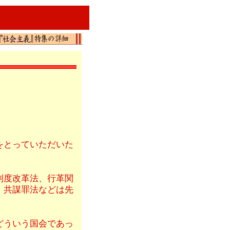
をとっていただいた
制度改革法、行革関
、共謀罪法などは先
どういう国会であっ