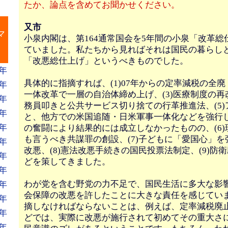
たか、論点を含めてお聞かせください。
』
又市
マ
小泉内閣は、第164通常国会を5年間の小泉「改革総
ていました。私たちから見ればそれは国民の暮らし
「改悪総仕上げ」というべきものでした。
年
具体的に指摘すれば、(1)07年からの定率減税の全廃
年
一体改革で一層の自治体締め上げ、(3)医療制度の再改
年
務員叩きと公共サービス切り捨ての行革推進法、(5
年
と、他方での米国追随・日米軍事一体化などを強行
年
の奮闘により結果的には成立しなかったものの、(6
も言うべき共謀罪の創設、(7)子どもに「愛国心」
年
改悪、(8)憲法改悪手続きの国民投票法制定、(9)防
年
どを策してきました。
年
わが党を含む野党の力不足で、国民生活に多大な影
年
会保障の改悪を許したことに大きな責任を感じてい
年
摘しなければならないことは、例えば、定率減税廃
年
どでは、実際に改悪が施行されて初めてその重大さ
年