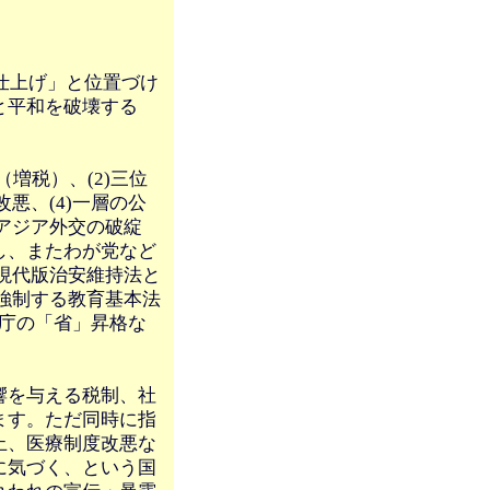
仕上げ」と位置づけ
と平和を破壊する
（増税）、(2)三位
悪、(4)一層の公
)アジア外交の破綻
し、またわが党など
)現代版治安維持法と
を強制する教育基本法
衛庁の「省」昇格な
響を与える税制、社
ます。ただ同時に指
止、医療制度改悪な
に気づく、という国