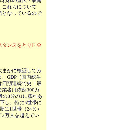
れわれの宣伝・暴露
、これらについて
題となっているので
スタンスをとり国会
大まかに検証してみ
、GDP（国内総生
は四期連続で史上最
業者は依然300万
者の3分の1に膨れあ
下し、特に5世帯に
世帯に1世帯（24％）
年3万人を越えてい