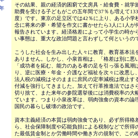
その結果、親の経済的困窮で文房具・給食費・就学
年
助費を受ける子どもがこの五年間で37％も増えて133万
度）です。東京の足立区では42％に上り、ある小学
念に将来の夢・希望を作文に書かせたら3人に1人が
報告されています。経済格差によって小学生の時か
い事態は、重大な政治問題と言わずして何というの
こうした社会を生み出した人々に教育、教育基本法
ありません。しかし、小泉首相は、「格差は別に悪
「成功者を妬む、能力のある者の足を引っ張る風潮
り、逆に医療・年金・介護など福祉を次々に改悪し
法人税の減税はそのままに庶民の定率減税は廃止す
付減を強行してきました。加えて行革推進法ではさ
切り捨て、また来年の参院選挙後には消費税率の大
ています。つまり小泉改革は、弱肉強食の資本の論
国民の暮らし破壊の政治です。
資本主義経済の本質は弱肉強食であり、必ず所得格
ら、社会保障制度や応能負担による税制などで所得
た最低賃金制とか労働時間や働き方の規制で、この