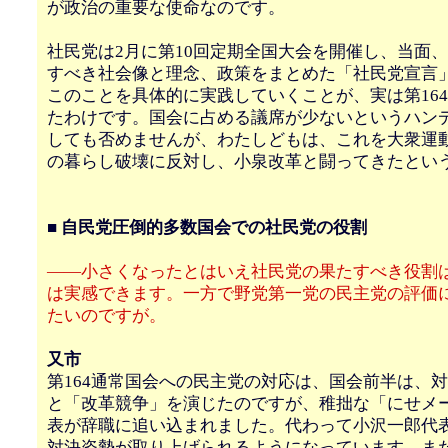
が政治の重要な使命なのです。
社民党は2月に第10回定期全国大会を開催し、当面、
すべき社会像と理念、政策をまとめた「社民党宣言
このことを具体的に実践していくことが、実は第16
たわけです。国会に占める議席が少ないというハン
しても否めませんが、わたしどもは、これを大衆運
の暮らし破壊に反対し、小泉改革と闘ってきたとい
■ 自民党圧倒的多数国会での社民党の役割
――小さくなったとはいえ社民党の果たすべき役割
は実感できます。一方で野党第一党の民主党の評価
たいのですが。
又市
第164通常国会への民主党の対応は、国会前半は、
と「改革競争」を演じたのですが、稚拙な「にせメ
表が辞職に追い込まれました。代わって小沢一郎代
対決姿勢が取り上げられるようになっています。ま