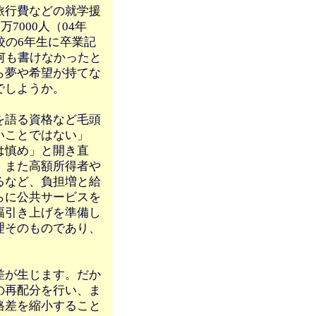
旅行費などの就学援
7000人（04年
校の6年生に卒業記
何も書けなかったと
ら夢や希望が持てな
でしようか。
を語る資格など毛頭
いことではない」
は慎め」と開き直
、また高額所得者や
るなど、負担増と給
らに公共サービスを
幅引き上げを準備し
理そのものであり、
差が生じます。だか
の再配分を行い、ま
格差を縮小すること