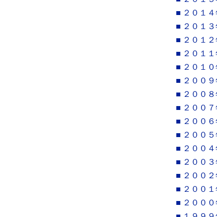
■ ２０１４
■ ２０１３
■ ２０１２
■ ２０１１
■ ２０１０
■ ２００９
■ ２００８
■ ２００７
■ ２００６
■ ２００５
■ ２００４
■ ２００３
■ ２００２
■ ２００１
■ ２０００
■ １９９９