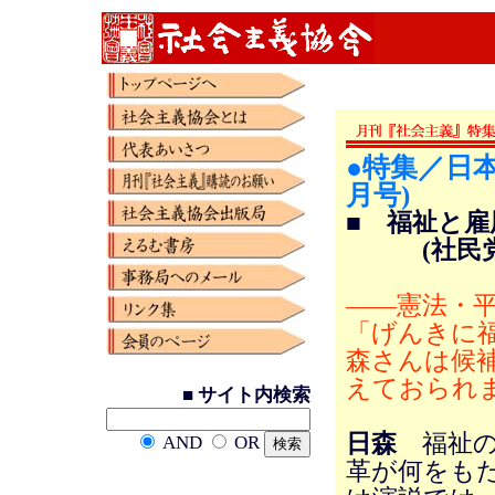
●特集／日本
月号)
■ 福祉と
(社民党埼
――憲法・
「げんきに
森さんは候
えておられ
■ サイト内検索
日森
福祉の
AND
OR
革が何をも