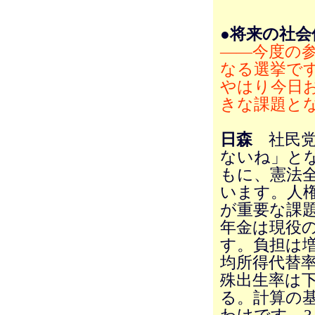
●将来の社
――今度の
なる選挙で
やはり今日
きな課題と
日森
社民党
ないね」と
もに、憲法
います。人
が重要な課
年金は現役
す。負担は
均所得代替率
殊出生率は下
る。計算の