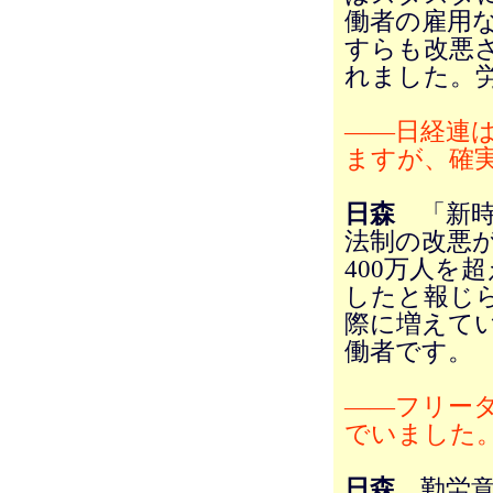
働者の雇用
すらも改悪さ
れました。
――日経連
ますが、確
日森
「新時
法制の改悪
400万人を
したと報じ
際に増えて
働者です。
――フリー
でいました
日森
勤労意