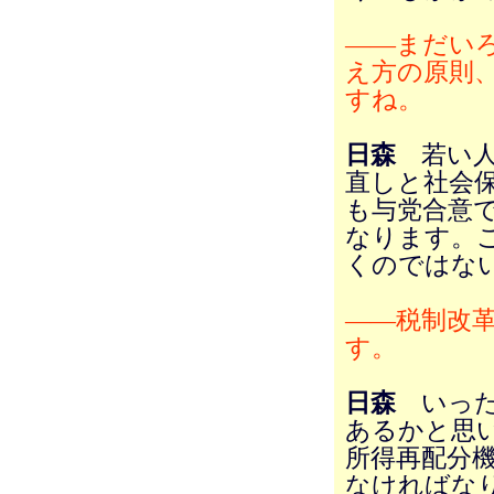
――まだい
え方の原則
すね。
日森
若い人
直しと社会
も与党合意で
なります。
くのではな
――税制改
す。
日森
いった
あるかと思
所得再配分
なければな