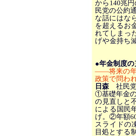
から140兆
民党の公約
な話にはなら
を超えるお
れてしまっ
げや金持ち
●年金制度の
――将来の
政策で問わ
日森
社民党
①基礎年金の
の見直しと
による国民年
げ。②年額6
スライドの凍
目処とする