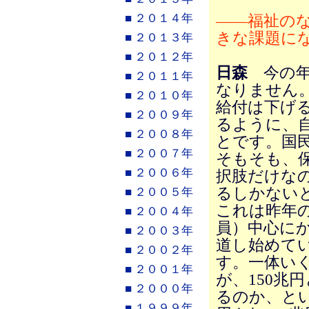
■ ２０１４年
――福祉の
きな課題に
■ ２０１３年
■ ２０１２年
日森
今の年
■ ２０１１年
なりません
■ ２０１０年
給付は下げ
■ ２００９年
るように、
■ ２００８年
とです。国
■ ２００７年
そもそも、
■ ２００６年
択肢だけな
るしかない
■ ２００５年
これは昨年
■ ２００４年
員）中心に
■ ２００３年
道し始めて
■ ２００２年
す。一体い
■ ２００１年
が、150兆
■ ２０００年
るのか、と
■ １９９９年