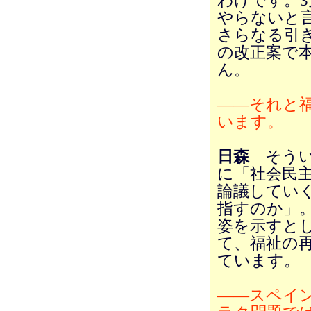
わけです。3
やらないと
さらなる引
の改正案で
ん。
――それと
います。
日森
そうい
に「社会民
論議してい
指すのか」。
姿を示すと
て、福祉の
ています。
――スペイ