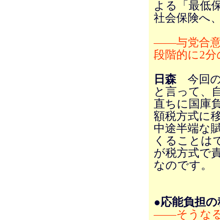
よる「最低
社会保険へ
――与党合意
段階的に2分
日森
今回の
と言って、
直ちに国庫負
額税方式に
中途半端な
くることは
が税方式で
なのです。
●応能負担の
――そうな