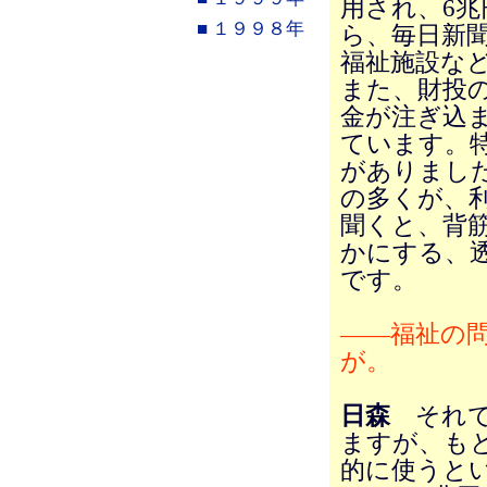
用され、6
■ １９９８年
ら、毎日新
福祉施設など
また、財投
金が注ぎ込
ています。
がありまし
の多くが、
聞くと、背
かにする、
です。
――福祉の
が。
日森
それで
ますが、も
的に使うとい