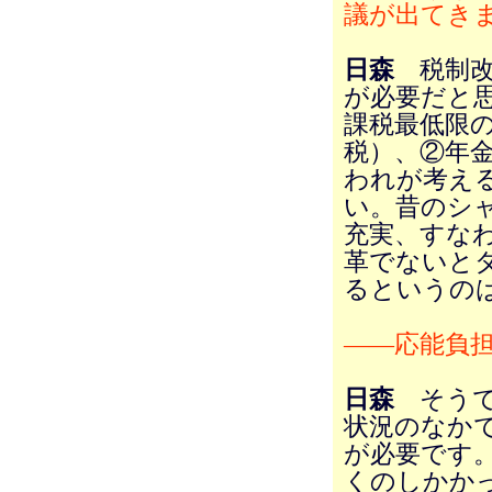
議が出てき
日森
税制改
が必要だと
課税最低限
税）、②年
われが考え
い。昔のシ
充実、すな
革でないと
るというの
――応能負
日森
そうで
状況のなか
が必要です
くのしかか