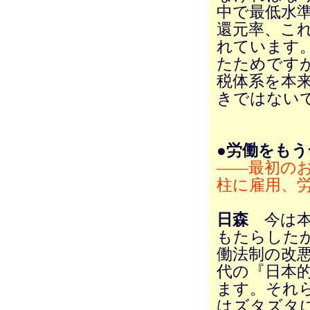
中で最低水
還元率、こ
れています
たためです
税体系を本
きではない
●労働をも
――最初の
柱に雇用、
日森
今は本
もたらした
働法制の改悪
代の『日本
ます。それ
はズタズタ