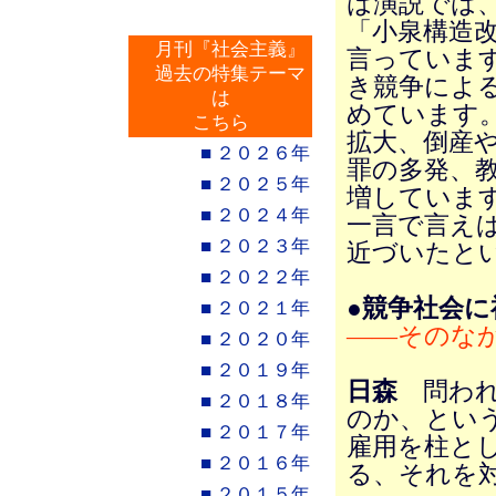
は演説では
「小泉構造
月刊『社会主義』
言っていま
過去の特集テーマ
き競争によ
は
めています
こちら
拡大、倒産
■ ２０２６年
罪の多発、
■ ２０２５年
増していま
■ ２０２４年
一言で言え
■ ２０２３年
近づいたと
■ ２０２２年
●競争社会に
■ ２０２１年
――そのな
■ ２０２０年
■ ２０１９年
日森
問われ
■ ２０１８年
のか、とい
■ ２０１７年
雇用を柱と
■ ２０１６年
る、それを
■ ２０１５年