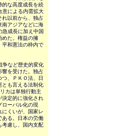
跡的な高度成長を続
合意による内需拡大
それ以前から、独占
東南アジアなどに海
の急成長に加え中国
始めた。権益の擁
、平和憲法の枠内で
戦争など歴史的変化
影響を受けた。独占
つつ、ＰＫＯ法、日
憲とも言える法制化
メリカは単独行動主
が決定的に強化され
グローバル化の現
れにくいが、国家レ
である。日本の労働
も考慮し、国内支配