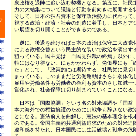
泉政権を退陣に追い込む契機となる。第五に、社民
力の大結集について議論と行動を前向きに展開する
』
そして、日本の独占資本と保守政治勢力に代わって
マ
視する政治・経済・社会の創造に着手し、日本とアジ
い展望を切り開くことができるのである。
年
逆に、後退を続ければ日本の政治は保守二大政党
による政権交替という民主的な装いで政治を演出す
年
狙っている。民主党は「自民党独裁の終焉」以外に
年
軸にはなり得ない。にもかかわらず、労働界にも「
年
た」として、「政策的には期待する」社民党に見切
年
まっている。このままだと労働運動はさらに弱体化
雇用や労働条件も労働者の権利も資本のさじ加減一
年
営化され、社会保障は切り刻まれていくことになる
年
年
日本は「国際協調」という名の対米協調や「国益
本の海外での権益擁護のためには戦争も辞さない政
年
とになる。憲法前文を曲解し、憲法の基本理念を根
年
のである。帝国主義的共通利益追求のための対米追
年
違和感を持たれ、日本国民には生活破壊と戦争の危
年