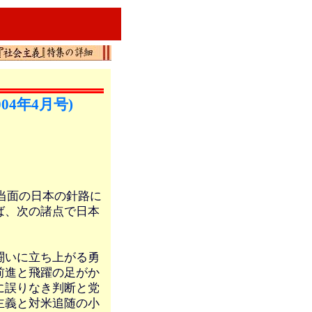
4年4月号)
は当面の日本の針路に
ば、次の諸点で日本
闘いに立ち上がる勇
前進と飛躍の足がか
に誤りなき判断と党
主義と対米追随の小