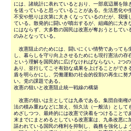
には、諸統計に表れているとおり、一部底辺層を除
を送っていると思っていることがある。生活悪化や
不安や怒りは次第に大きくなっているのだが、我慢
ている。散発的に闘いが噴出するが、組織的に大き
にはならず、大多数の国民は改憲が奪おうとしてい
のみとなっている。
改憲阻止のためには、闘いにくい情勢であっても
し、暮らしを守り向上させるためにも現行憲法の存
という理解を国民的に広げなければならない。2つ
あり、並行してこそ有効な成果を上げることができ
盾を明らかにし、労働運動の社会的役割の再生に努
い。党の課題である。
改憲の狙いと改憲阻止統一戦線の構築
改憲の狙いは主としては九条である。集団自衛権
法の積み重ねなどに加え、恒久法（一般法）として
めざしつつ、最終的には改憲で決着をつけることであ
末までにまとめるとしている改憲案は、九条改悪に
謳われている国民の権利を抑制し、義務を強化しよ