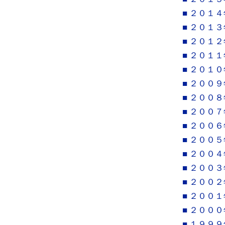
■ ２０１４
■ ２０１３
■ ２０１２
■ ２０１１
■ ２０１０
■ ２００９
■ ２００８
■ ２００７
■ ２００６
■ ２００５
■ ２００４
■ ２００３
■ ２００２
■ ２００１
■ ２０００
■ １９９９