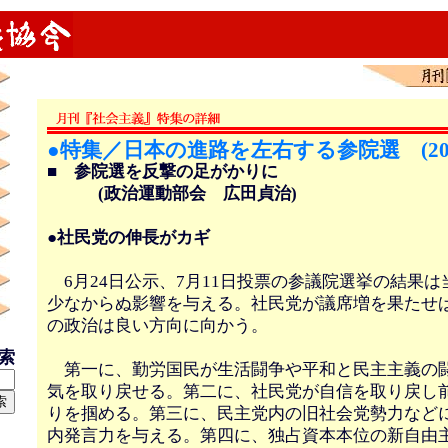
●特集／日本の進路を左右する参院選 (200
■ 参院選を反撃の足がかりに
(政治運動部会 広田貞治)
●社民党の伸長がカギ
6月24日公示、7月11日投票の参議院選挙の結果
少なからぬ影響を与える。社民党が議席増を果たせ
の政治は良い方向に向かう。
検索
第一に、勤労国民が生活闘争や平和と民主主義の
気を取り戻せる。第二に、社民党が自信を取り戻し
りを掴める。第三に、民主党内の旧社会党勢力など
内発言力を与える。第四に、独占資本本位の新自由