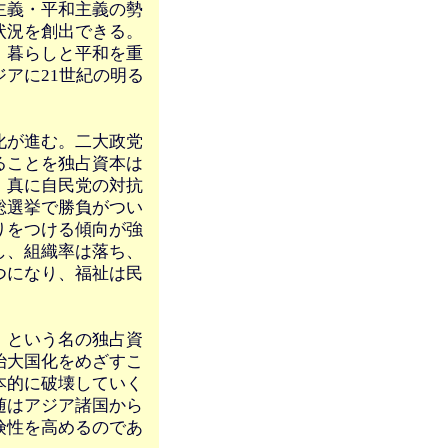
主義・平和主義の勢
状況を創出できる。
、暮らしと平和を重
アに21世紀の明る
化が進む。二大政党
ることを独占資本は
、真に自民党の対抗
総選挙で勝負がつい
りをつける傾向が強
し、組織率は落ち、
つになり、福祉は民
。
」という名の独占資
治大国化をめざすこ
本的に破壊していく
随はアジア諸国から
険性を高めるのであ