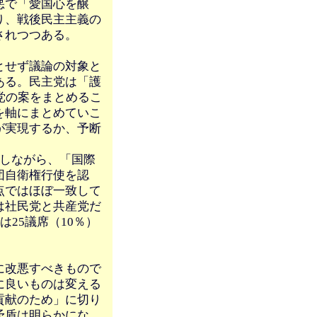
悪で「愛国心を醸
り、戦後民主主義の
されつつある。
とせず議論の対象と
ある。民主党は「護
党の案をまとめるこ
を軸にまとめていこ
が実現するか、予断
しながら、「国際
団自衛権行使を認
点ではほぼ一致して
は社民党と共産党だ
25議席（10％）
に改悪すべきもので
に良いものは変える
貢献のため」に切り
矛盾は明らかにな