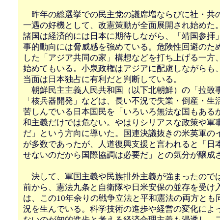
昨年の総選挙での民主党の議席増ならびに社・共
一遇の好機として、改憲策動が全面展開され始めた
諸国は経済的には日本に期待しながら、「靖国参拝
事的動向には脅威感を強めている。危険性回避のた
した「アジア共同の家」構想などを打ち上げる一方
始めてもいる。小泉政権はアジアに配慮しながらも
当面は日本独占に有利だと判断している。
朝鮮民主主義人民共和国（以下北朝鮮）の「拉致
「核兵器開発」などは、長い不況で失業・倒産・生
苦しんでいる日本国民を「いろいろ無法な国もある
和主義だけでは危ない。やはりシリアスな政策や軍
だ」という方向に導いた。国連決議抜きの米英軍の
が多数であったが、人道復興支援と言われると「日
せないのだから国際協調は必要だ」との気分が醸成
決して、軍国主義や民族排外主義が強まったので
前から、憲法九条と自衛隊や日米安保の並存を受け
は、この10年余りの戦争立法と平和憲法の両方とも
況を生んでいる。科学技術の進歩や経営の変化によ
ないのが知的進歩と考える経済合理主義も浸透し、