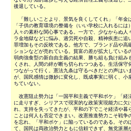
後退している。
「難しいことより、景気を良くしてくれ」「年金
「子供の教育環境の整備を（いい学校に入れるには
人々の素朴な関心事である。一方で、少なからぬ人
ラ金地獄などに悩み、過労死や自殺、精神疾患に追
罪増加もその反映である。他方で、ブランド品や高
ションなどが売れている。貧富の差が拡大している
弱肉強食型の新自由主義の結果、勝ち組も負け組み
くされ、人間の絆が断ち切られつつある。生活保守
つながって行く。憲法九条は守るべきだとの声はい
が、国民感情は微妙に変化し、既成事実に弱く、小
ちていない。
改憲阻止勢力は「一国平和主義で平和ボケ」「経
に走りすぎ、シリアスで現実的な政策実現能力に欠
れ、支持を失ってきたが、平和の下でこそ経済や暮
ことは何人も否定できまい。改憲推進勢力こそ戦争
を忘れ、「平和ボケ」に陥っているのである。その
て、国民は両政治勢力ともに信頼できず、無党派層