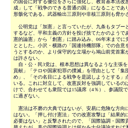
の国会に対する優位をさらに強化し、教育基本法改
成」して「戦争のできる普通の国」になることであ
形骸化である。武器輸出三原則や非核三原則も脅か
公明党は「加憲」と言っていたが、九条もタブー
するなど、平和主義の方針を投げ捨てたかのようで
憲的論憲」から「創憲」に踏み込み、06年末までに
ととした。小沢・横路の「国連待機部隊」での合意
うとするのか、より保守的な立場から鳩山前党首案
は許さない。
自・公・民3党は、根本思想は異なるような主張を
貢献」「テロや国家犯罪の撲滅」を理由として「集
め」、「その名目による戦争を是認しようとする」
いる。これに対立して、改憲反対を強調しているの
けで、合わせても衆院では15議席（4％）、参議院では
に過ぎない。
憲法は不磨の大典ではないが、安易に危険な方向
はない。「押し付け憲法」での改憲攻撃は「結果的
必要はない」と反撃されたので、「国際協調・国際
替えたが、真の国際協調とは何かを十分議論すれば