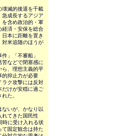
の壊滅的後退を千載
。急成長するアジア
」を含め政治的・軍
め経済・安保を総合
、日本に距離を置き
、対米追随のほうが
事件」「不審船」
活苦などで閉塞感に
から、理想主義的平
事的抑止力が必要
イラク攻撃には反対
本だけが安穏に過ご
された。
はないが、かなり以
入れてきた国民性
同時に受け入れる状
って固定観念は持た
二分対立的な思考は