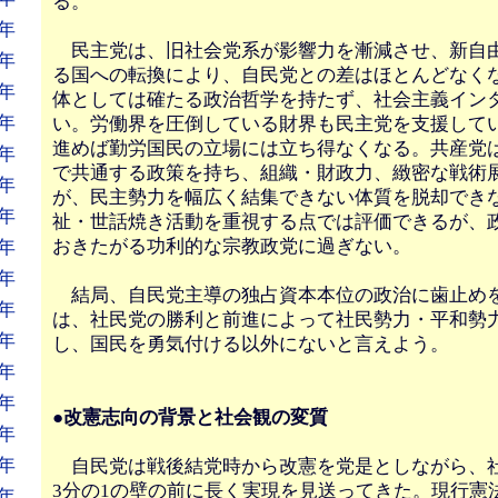
る。
年
民主党は、旧社会党系が影響力を漸減させ、新自
年
る国への転換により、自民党との差はほとんどなく
年
体としては確たる政治哲学を持たず、社会主義イン
年
い。労働界を圧倒している財界も民主党を支援して
進めば勤労国民の立場には立ち得なくなる。共産党
年
で共通する政策を持ち、組織・財政力、緻密な戦術
年
が、民主勢力を幅広く結集できない体質を脱却でき
年
祉・世話焼き活動を重視する点では評価できるが、
おきたがる功利的な宗教政党に過ぎない。
年
年
結局、自民党主導の独占資本本位の政治に歯止め
年
は、社民党の勝利と前進によって社民勢力・平和勢
年
し、国民を勇気付ける以外にないと言えよう。
年
年
●改憲志向の背景と社会観の変質
年
年
自民党は戦後結党時から改憲を党是としながら、
3分の1の壁の前に長く実現を見送ってきた。現行憲
年