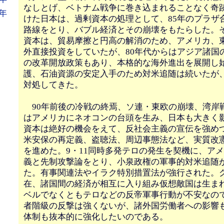
なしとげ、ベトナム戦争に巻き込まれることなく奇
年
けた日本は、過剰資本の処理として、85年のプラザ
路線をとり、バブル経済とその崩壊をもたらした。
資本は、貿易摩擦と円高の解消のため、アメリカ、
外直接投資をしていたが、80年代からはアジア諸国
の改革開放政策もあり、本格的な海外進出を展開し
護、石油資源の安定入手のため対米追随は続いたが
対処してきた。
90年前後の冷戦の終焉、ソ連・東欧の崩壊、湾岸
はアメリカにネオコンの台頭を生み、日本も大きく
資本は絶好の機会をえて、反社会主義の宣伝を強め
米安保の再定義、盗聴法、周辺事態法など、実質改
を進めた。9・11同時多発テロの発生を契機に、ア
義と先制攻撃論をとり、小泉政権の軍事的対米追随
た。有事関連法やイラク特別措置法が強行された。
在、諸国間の経済が相互に入り組み仮想敵国は生ま
ベルでなくともテロなどの反帝軍事行動が不安なの
者階級の反撃は強くないが、諸外国労働者への影響
体制も抜本的に強化したいのである。