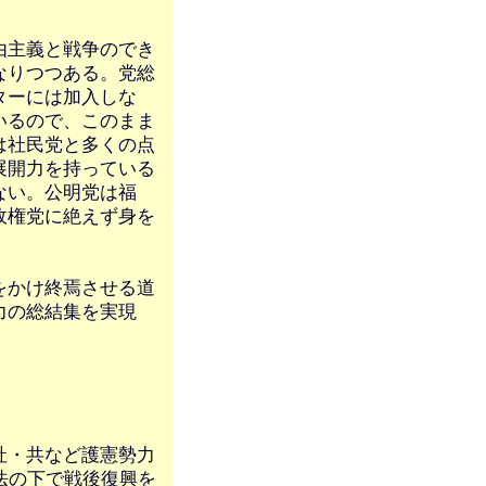
由主義と戦争のでき
なりつつある。党総
ターには加入しな
いるので、このまま
は社民党と多くの点
展開力を持っている
ない。公明党は福
政権党に絶えず身を
をかけ終焉させる道
力の総結集を実現
社・共など護憲勢力
法の下で戦後復興を