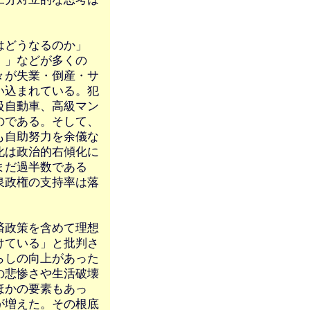
はどうなるのか」
）」などが多くの
々が失業・倒産・サ
い込まれている。犯
級自動車、高級マン
のである。そして、
も自助努力を余儀な
化は政治的右傾化に
まだ過半数である
泉政権の支持率は落
済政策を含めて理想
けている」と批判さ
らしの向上があった
の悲惨さや生活破壊
ほかの要素もあっ
が増えた。その根底