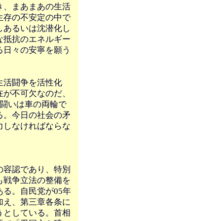
き、まあまあの生活
生存の不安定の中で
しあるいは沈潜化し
な抵抗のエネルギー
る日々の安寧を願う
生活闘争を活性化
在が不可欠なのだ、
の闘いは車の両輪で
る。今日の社会の矛
力しなければならな
の容認であり、特別
も戦争立法の整備を
る。自民党が05年
加え、第三章各条に
うとしている。首相