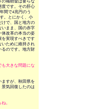
きの補助金は要らな
態度です。その肝心
年間で4兆円のう
ます。とにかく、小
だけで、国と地方の
ないまま、国の赤字
一体改革の本当の姿
譲を実現すべきです
ないために維持され
いるのです。地方財
でも大きな問題にな
いますが、秋田県を
、景気回復したのは
らね。