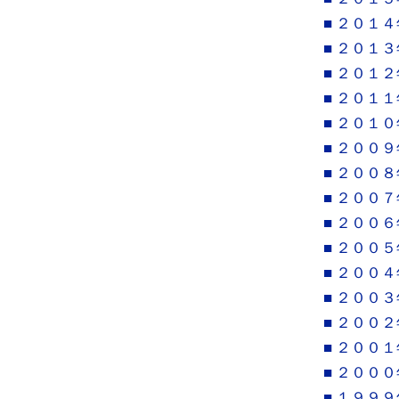
■ ２０１４
■ ２０１３
■ ２０１２
■ ２０１１
■ ２０１０
■ ２００９
■ ２００８
■ ２００７
■ ２００６
■ ２００５
■ ２００４
■ ２００３
■ ２００２
■ ２００１
■ ２０００
■ １９９９