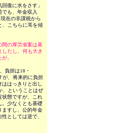
気回復に水をさす」
題でも、年金収入
は現在の非課税から
と、こちらに耳を傾
の間の厚労省案は基
ましたし、何も大き
たが。
、負担は18・
すが、将来的に負担
けははっきりと出し
か、ということはぜ
綻状態ですが、これ
ん。少なくとも基礎
りますし、公的年金
向性としては逆で、