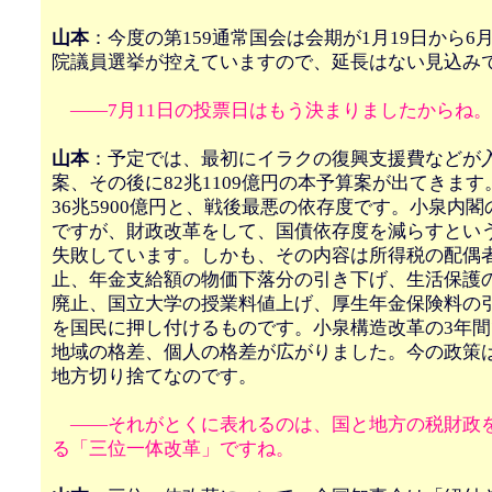
山本
：今度の第159通常国会は会期が1月19日から6
院議員選挙が控えていますので、延長はない見込み
――7月11日の投票日はもう決まりましたからね。
山本
：予定では、最初にイラクの復興支援費などが
案、その後に82兆1109億円の本予算案が出てきま
36兆5900億円と、戦後最悪の依存度です。小泉内閣
ですが、財政改革をして、国債依存度を減らすとい
失敗しています。しかも、その内容は所得税の配偶
止、年金支給額の物価下落分の引き下げ、生活保護
廃止、国立大学の授業料値上げ、厚生年金保険料の
を国民に押し付けるものです。小泉構造改革の3年
地域の格差、個人の格差が広がりました。今の政策
地方切り捨てなのです。
――それがとくに表れるのは、国と地方の税財政
る「三位一体改革」ですね。