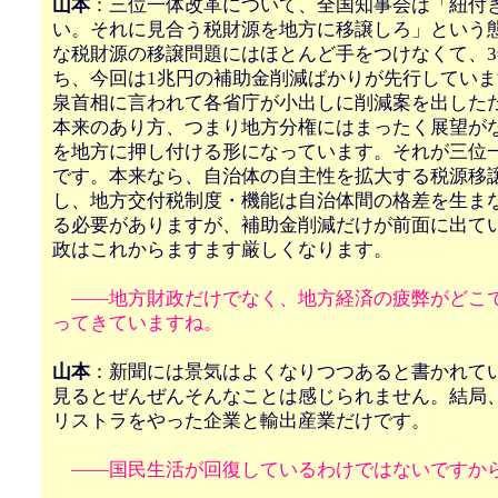
山本
：三位一体改革について、全国知事会は「紐付
い。それに見合う税財源を地方に移譲しろ」という
な税財源の移譲問題にはほとんど手をつけなくて、3
ち、今回は1兆円の補助金削減ばかりが先行してい
泉首相に言われて各省庁が小出しに削減案を出した
本来のあり方、つまり地方分権にはまったく展望が
を地方に押し付ける形になっています。それが三位
です。本来なら、自治体の自主性を拡大する税源移
し、地方交付税制度・機能は自治体間の格差を生ま
る必要がありますが、補助金削減だけが前面に出て
政はこれからますます厳しくなります。
――地方財政だけでなく、地方経済の疲弊がどこ
ってきていますね。
山本
：新聞には景気はよくなりつつあると書かれて
見るとぜんぜんそんなことは感じられません。結局
リストラをやった企業と輸出産業だけです。
――国民生活が回復しているわけではないですか