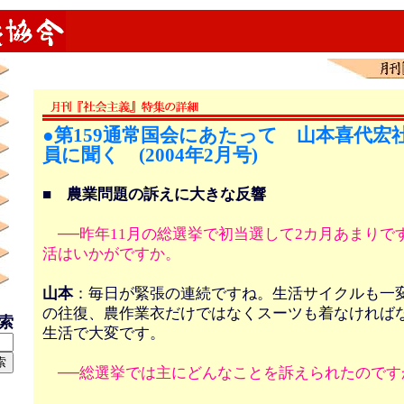
●第159通常国会にあたって 山本喜代宏
員に聞く (2004年2月号)
■ 農業問題の訴えに大きな反響
──昨年11月の総選挙で初当選して2カ月あまりで
活はいかがですか。
山本
：毎日が緊張の連続ですね。生活サイクルも一
の往復、農作業衣だけではなくスーツも着なければ
検索
生活で大変です。
──総選挙では主にどんなことを訴えられたのです