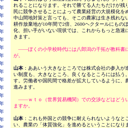
れることになります。それで勝てる人たちだけが残
年
民に競争させることによって農業経営の大規模化を
年
中山間地対策と言っても、そこの農家は生き残れな
年
耕作放棄地が10年間で2倍、2600ヘクタールにもの
化、担い手がいない現状では、これからもっと急速
年
きます。
年
年
――ぼくの小学校時代には八郎潟の干拓が教科書
年
が。
年
山本
：ああいう大きなところでは株式会社の参入が
年
い制度も、大きなところ、良くなるところには払う
年
す。労働者や国民間で格差が拡大しているように、
進みます。
年
年
――ｗｔｏ（世界貿易機関）での交渉などはどう
年
ますか。
年
山本
：これも外国との競争に耐えられないようなと
年
い、農業の「体質強化」を進めるということになり
年