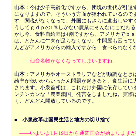
山本
：今は少子高齢化ですから、団塊の世代が引退
になりますので、そういう方面が狙われているので
す。関税がなくなって、外国にもさらに進出しやす
うしてｇｄｐの1％しかない農業にそんなにこだわ
かし今、食料自給率は4割ですから、アメリカでｂ
ば、とたんに牛肉が足らなくなり、牛問屋も困って
んどがアメリカからの輸入ですから、食べられなく
――仙台名物がなくなってしまいますね。
山本
：アメリカやオーストラリアなどが順調なとき
給率が低いからいったん問題が起きると、食生活に
されます。小泉首相は、これだけ外国に依存してい
ンチンカンな「農業鎖国」発言をしましたね。実際
く、どんどん開放しているのです。
■ 小泉改革は国民生活と地方の切り捨て
――いよいよ1月19日から通常国会が始まります