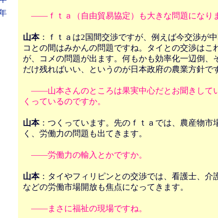
年
――ｆｔａ（自由貿易協定）も大きな問題になり
山本
：ｆｔａは2国間交渉ですが、例えば今交渉が
コとの間はみかんの問題ですね。タイとの交渉はこ
が、コメの問題が出ます。何もかも効率化一辺倒、
だけ残ればいい、というのが日本政府の農業方針で
――山本さんのところは果実中心だとお聞きして
くっているのですか。
山本
：つくっています。先のｆｔａでは、農産物市
く、労働力の問題も出てきます。
――労働力の輸入とかですか。
山本
：タイやフィリピンとの交渉では、看護士、介
などの労働市場開放も焦点になってきます。
――まさに福祉の現場ですね。