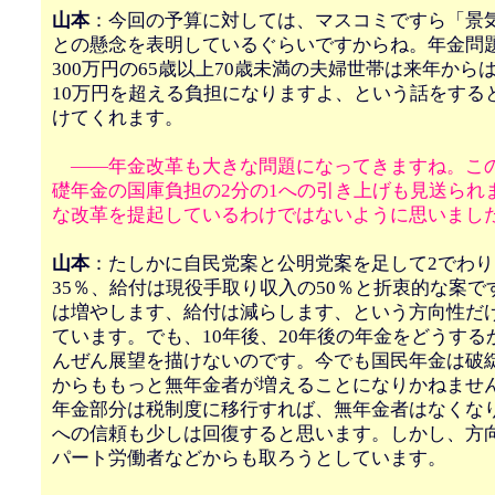
山本
：今回の予算に対しては、マスコミですら「景
との懸念を表明しているぐらいですからね。年金問
300万円の65歳以上70歳未満の夫婦世帯は来年から
10万円を超える負担になりますよ、という話をする
けてくれます。
――年金改革も大きな問題になってきますね。こ
礎年金の国庫負担の2分の1への引き上げも見送られ
な改革を提起しているわけではないように思いまし
山本
：たしかに自民党案と公明党案を足して2でわり
35％、給付は現役手取り収入の50％と折衷的な案で
は増やします、給付は減らします、という方向性だ
ています。でも、10年後、20年後の年金をどうする
んぜん展望を描けないのです。今でも国民年金は破
からももっと無年金者が増えることになりかねませ
年金部分は税制度に移行すれば、無年金者はなくな
への信頼も少しは回復すると思います。しかし、方
パート労働者などからも取ろうとしています。