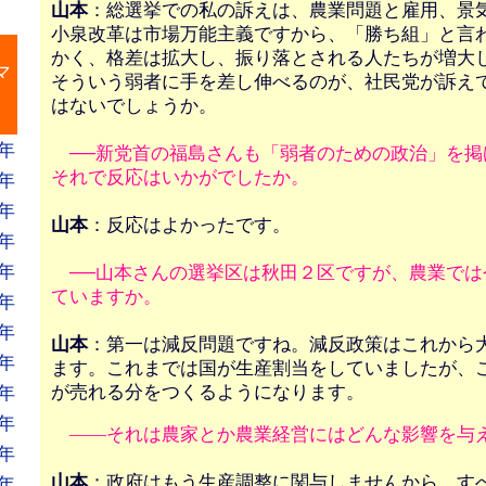
山本
：総選挙での私の訴えは、農業問題と雇用、景
小泉改革は市場万能主義ですから、「勝ち組」と言
』
かく、格差は拡大し、振り落とされる人たちが増大
マ
そういう弱者に手を差し伸べるのが、社民党が訴え
はないでしょうか。
年
──新党首の福島さんも「弱者のための政治」を掲
それで反応はいかがでしたか。
年
年
山本
：反応はよかったです。
年
年
──山本さんの選挙区は秋田２区ですが、農業では
ていますか。
年
年
山本
：第一は減反問題ですね。減反政策はこれから
年
ます。これまでは国が生産割当をしていましたが、
が売れる分をつくるようになります。
年
年
――それは農家とか農業経営にはどんな影響を与
年
山本
：政府はもう生産調整に関与しませんから、す
年