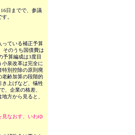
月16日までで、参議
です。
入っている補正予算
す。そのうち国債費は
の予算編成は3度目
う小泉改革は完全に
者特別控除の原則廃
の老齢加算の段階的
引き上げなど、犠牲
間で、企業の格差、
は地方から見ると、
を見なおす、いわゆ